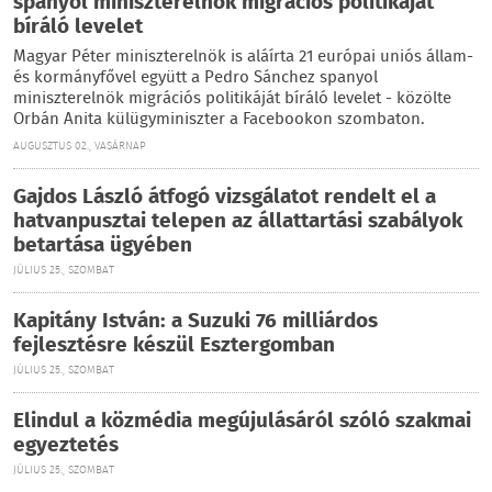
spanyol miniszterelnök migrációs politikáját
bíráló levelet
Magyar Péter miniszterelnök is aláírta 21 európai uniós állam-
és kormányfővel együtt a Pedro Sánchez spanyol
miniszterelnök migrációs politikáját bíráló levelet - közölte
Orbán Anita külügyminiszter a Facebookon szombaton.
AUGUSZTUS 02., VASÁRNAP
Gajdos László átfogó vizsgálatot rendelt el a
hatvanpusztai telepen az állattartási szabályok
betartása ügyében
JÚLIUS 25., SZOMBAT
Kapitány István: a Suzuki 76 milliárdos
fejlesztésre készül Esztergomban
JÚLIUS 25., SZOMBAT
Elindul a közmédia megújulásáról szóló szakmai
egyeztetés
JÚLIUS 25., SZOMBAT