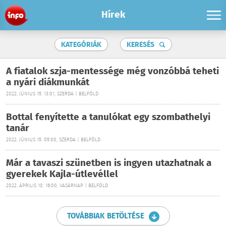
Hírek
KATEGÓRIÁK
KERESÉS
A fiatalok szja-mentessége még vonzóbbá teheti
a nyári diákmunkát
2022. JÚNIUS 15. 13:01, SZERDA | BELFÖLD
Bottal fenyítette a tanulókat egy szombathelyi
tanár
2022. JÚNIUS 15. 05:00, SZERDA | BELFÖLD
Már a tavaszi szünetben is ingyen utazhatnak a
gyerekek Kajla-útlevéllel
2022. ÁPRILIS 10. 16:00, VASÁRNAP | BELFÖLD
TOVÁBBIAK BETÖLTÉSE