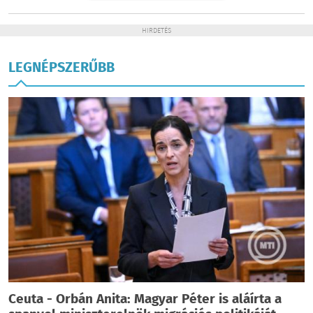
HIRDETÉS
LEGNÉPSZERŰBB
Ceuta - Orbán Anita: Magyar Péter is aláírta a