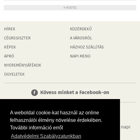
HIRDETÉS
HÍREK
KÖZÉRDEKŰ
CÉGREGISZTER
A VÁROSRÓL
KÉPEK
HÁZHOZ SZÁLLÍTÁS
APRÓ
NAPI MENÜ
NYEREMÉNYJÁTÉKOK
ÜGYELETEK
Kövess minket a Facebook-on
A weboldal cookie-kat használ az online
felhasználói élmény növelése érdekében.
Tudj meg többet városodról! Hírek, programok, képek, napi
További információ erről
menü, cégek…. és minden, ami Orosháza
Adatvédelmi Szabályzatunkban