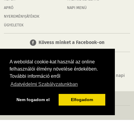
APRÓ
NAPI MENÜ
NYEREMÉNYJÁTÉKOK
ÜGYELETEK
Kövess minket a Facebook-on
A weboldal cookie-kat használ az online
felhasználói élmény növelése érdekében.
Tudj meg többet városodról! Hírek, programok, képek, napi
További információ erről
menü, cégek…. és minden, ami Orosháza
Adatvédelmi Szabályzatunkban
MÉDIAAJÁNLÓ
ADATVÉDELEM
IMPRESSZUM
RÓLUNK
ÁSZF
Nem fogadom el
Elfogadom
Copyright InfoVárosok. Minden jog fenntartva. | Web design & arculat by
Voov