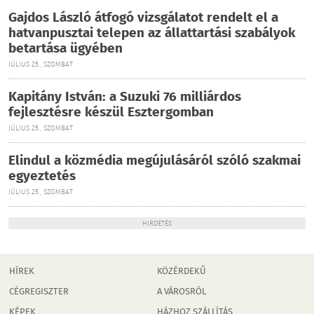
Gajdos László átfogó vizsgálatot rendelt el a
hatvanpusztai telepen az állattartási szabályok
betartása ügyében
JÚLIUS 25., SZOMBAT
Kapitány István: a Suzuki 76 milliárdos
fejlesztésre készül Esztergomban
JÚLIUS 25., SZOMBAT
Elindul a közmédia megújulásáról szóló szakmai
egyeztetés
JÚLIUS 25., SZOMBAT
HIRDETÉS
HÍREK
KÖZÉRDEKŰ
CÉGREGISZTER
A VÁROSRÓL
KÉPEK
HÁZHOZ SZÁLLÍTÁS