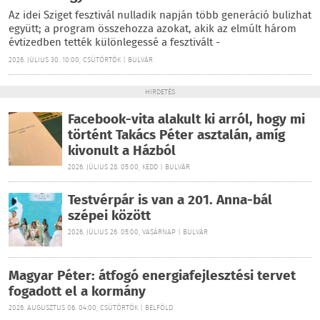
Az idei Sziget fesztivál nulladik napján több generáció bulizhat
együtt; a program összehozza azokat, akik az elmúlt három
évtizedben tették különlegessé a fesztivált -
2026. JÚLIUS 30. 10:00, CSÜTÖRTÖK | BULVÁR
HIRDETÉS
Facebook-vita alakult ki arról, hogy mi
történt Takács Péter asztalán, amíg
kivonult a Házból
2026. JÚLIUS 28. 05:00, KEDD | BULVÁR
Testvérpár is van a 201. Anna-bál
szépei között
2026. JÚLIUS 26. 05:00, VASÁRNAP | BULVÁR
Magyar Péter: átfogó energiafejlesztési tervet
fogadott el a kormány
2026. AUGUSZTUS 06. 04:00, CSÜTÖRTÖK | BELFÖLD