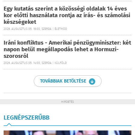
Egy kutatás szerint a közösségi oldalak 14 éves
kor előtti használata rontja az írás- és számolási
készségeket
2026. AUGUSZTUS 05. 16:00, SZERDA | ÉLETMÓD
Iráni konfliktus - Amerikai pénzügyminiszter: két
napon belül megállapodás lehet a Hormuzi-
szorosról
2026. AUGUSZTUS 05. 14:00, SZERDA | KÜLFÖLD
TOVÁBBIAK BETÖLTÉSE
HIRDETÉS
LEGNÉPSZERŰBB