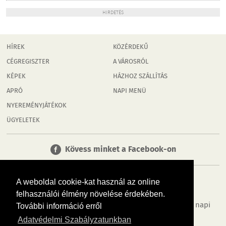
HIRDETÉS
HÍREK
KÖZÉRDEKŰ
CÉGREGISZTER
A VÁROSRÓL
KÉPEK
HÁZHOZ SZÁLLÍTÁS
APRÓ
NAPI MENÜ
NYEREMÉNYJÁTÉKOK
ÜGYELETEK
Kövess minket a Facebook-on
A weboldal cookie-kat használ az online
felhasználói élmény növelése érdekében.
Tudj meg többet városodról! Hírek, programok, képek, napi
További információ erről
menü, cégek…. és minden, ami Orosháza
Adatvédelmi Szabályzatunkban