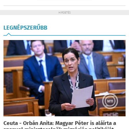
HIRDETÉS
LEGNÉPSZERŰBB
Ceuta - Orbán Anita: Magyar Péter is aláírta a