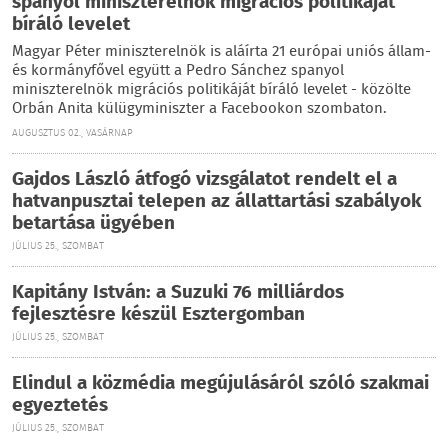
spanyol miniszterelnök migrációs politikáját
bíráló levelet
Magyar Péter miniszterelnök is aláírta 21 európai uniós állam-
és kormányfővel együtt a Pedro Sánchez spanyol
miniszterelnök migrációs politikáját bíráló levelet - közölte
Orbán Anita külügyminiszter a Facebookon szombaton.
AUGUSZTUS 02., VASÁRNAP
Gajdos László átfogó vizsgálatot rendelt el a
hatvanpusztai telepen az állattartási szabályok
betartása ügyében
JÚLIUS 25., SZOMBAT
Kapitány István: a Suzuki 76 milliárdos
fejlesztésre készül Esztergomban
JÚLIUS 25., SZOMBAT
Elindul a közmédia megújulásáról szóló szakmai
egyeztetés
JÚLIUS 25., SZOMBAT