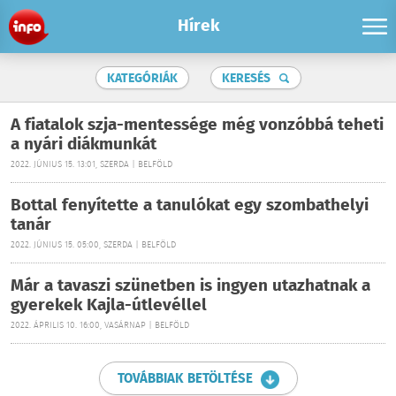
Hírek
KATEGÓRIÁK
KERESÉS
A fiatalok szja-mentessége még vonzóbbá teheti
a nyári diákmunkát
2022. JÚNIUS 15. 13:01, SZERDA | BELFÖLD
Bottal fenyítette a tanulókat egy szombathelyi
tanár
2022. JÚNIUS 15. 05:00, SZERDA | BELFÖLD
Már a tavaszi szünetben is ingyen utazhatnak a
gyerekek Kajla-útlevéllel
2022. ÁPRILIS 10. 16:00, VASÁRNAP | BELFÖLD
TOVÁBBIAK BETÖLTÉSE