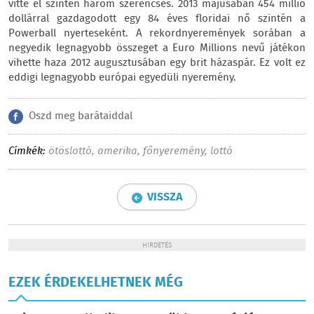
vitte el szintén három szerencsés. 2013 májusában 454 millió
dollárral gazdagodott egy 84 éves floridai nő szintén a
Powerball nyerteseként. A rekordnyeremények sorában a
negyedik legnagyobb összeget a Euro Millions nevű játékon
vihette haza 2012 augusztusában egy brit házaspár. Ez volt ez
eddigi legnagyobb európai egyedüli nyeremény.
Oszd meg barátaiddal
Címkék:
ötöslottó
,
amerika
,
főnyeremény
,
lottó
VISSZA
HIRDETÉS
EZEK ÉRDEKELHETNEK MÉG