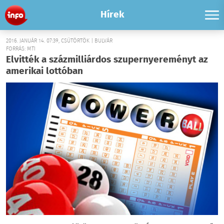
Hírek
2016. JANUÁR 14. 07:39, CSÜTÖRTÖK | BULVÁR
FORRÁS: MTI
Elvitték a százmilliárdos szupernyereményt az
amerikai lottóban