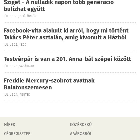
Sziget - A nulladik napon több generáció
bulizhat együtt
JÚLIUS 30., CSÜTÖRTÖK
Facebook-vita alakult ki arról, hogy mi történt
Takács Péter asztalán, amíg kivonult a Házból
JÚLIUS 28., KEDD
Testvérpár is van a 201. Anna-bál szépei között
JÚLIUS 26., VASÁRNAP
Freddie Mercury-szobrot avatnak
Balatonszemesen
JÚLIUS 24., PÉNTEK
HÍREK
KÖZÉRDEKŰ
CÉGREGISZTER
A VÁROSRÓL