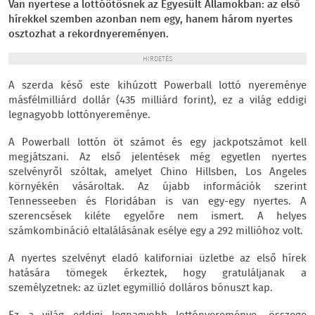
Van nyertese a lottóötösnek az Egyesült Államokban: az első
hírekkel szemben azonban nem egy, hanem három nyertes
osztozhat a rekordnyereményen.
HIRDETÉS
A szerda késő este kihúzott Powerball lottó nyereménye
másfélmilliárd dollár (435 milliárd forint), ez a világ eddigi
legnagyobb lottónyereménye.
A Powerball lottón öt számot és egy jackpotszámot kell
megjátszani. Az első jelentések még egyetlen nyertes
szelvényről szóltak, amelyet Chino Hillsben, Los Angeles
környékén vásároltak. Az újabb információk szerint
Tennesseeben és Floridában is van egy-egy nyertes. A
szerencsések kiléte egyelőre nem ismert. A helyes
számkombináció eltalálásának esélye egy a 292 millióhoz volt.
A nyertes szelvényt eladó kaliforniai üzletbe az első hírek
hatására tömegek érkeztek, hogy gratuláljanak a
személyzetnek: az üzlet egymillió dolláros bónuszt kap.