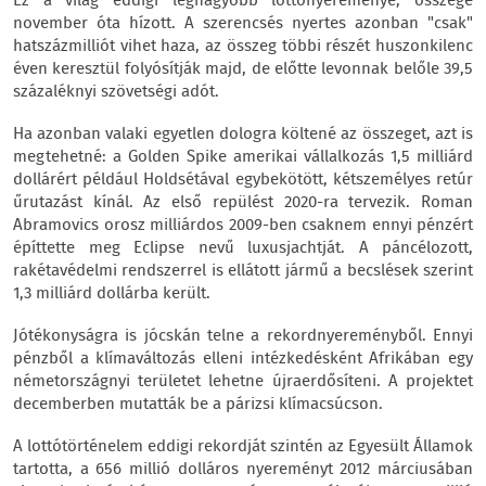
Ez a világ eddigi legnagyobb lottónyereménye, összege
november óta hízott. A szerencsés nyertes azonban "csak"
hatszázmilliót vihet haza, az összeg többi részét huszonkilenc
éven keresztül folyósítják majd, de előtte levonnak belőle 39,5
százaléknyi szövetségi adót.
Ha azonban valaki egyetlen dologra költené az összeget, azt is
megtehetné: a Golden Spike amerikai vállalkozás 1,5 milliárd
dollárért például Holdsétával egybekötött, kétszemélyes retúr
űrutazást kínál. Az első repülést 2020-ra tervezik. Roman
Abramovics orosz milliárdos 2009-ben csaknem ennyi pénzért
építtette meg Eclipse nevű luxusjachtját. A páncélozott,
rakétavédelmi rendszerrel is ellátott jármű a becslések szerint
1,3 milliárd dollárba került.
Jótékonyságra is jócskán telne a rekordnyereményből. Ennyi
pénzből a klímaváltozás elleni intézkedésként Afrikában egy
németországnyi területet lehetne újraerdősíteni. A projektet
decemberben mutatták be a párizsi klímacsúcson.
A lottótörténelem eddigi rekordját szintén az Egyesült Államok
tartotta, a 656 millió dolláros nyereményt 2012 márciusában