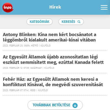
Hírek
KATEGÓRIÁK
KERESÉS
Antony Blinken: Kína nem kért bocsánatot a
léggömbről kialakult amerikai-kínai vitában
2023. FEBRUÁR 20. 06:54, HÉTFŐ | KÜLFÖLD
Az Egyesült Államok újabb azonosítatlan légi
eszközt semmisített meg, ezúttal Kanada felett
2023. FEBRUÁR 12. 07:39, VASÁRNAP | KÜLFÖLD
Fehér Ház: az Egyesült Államok nem keresi a
konfliktust Kínával, de megvédi szuverenitását
2023. FEBRUÁR 07. 07:41, KEDD | KÜLFÖLD
TOVÁBBIAK BETÖLTÉSE