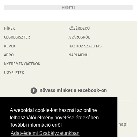
HIRDETÉS
HÍREK
KÖZÉRDEKŰ
CÉGREGISZTER
A VÁROSRÓL
KÉPEK
HÁZHOZ SZÁLLÍTÁS
APRÓ
NAPI MENÜ
NYEREMÉNYJÁTÉKOK
ÜGYELETEK
Kövess minket a Facebook-on
A weboldal cookie-kat használ az online
felhasználói élmény növelése érdekében.
Tudj meg többet városodról! Hírek, programok, képek, napi
További információ erről
menü, cégek…. és minden, ami Orosháza
Adatvédelmi Szabályzatunkban