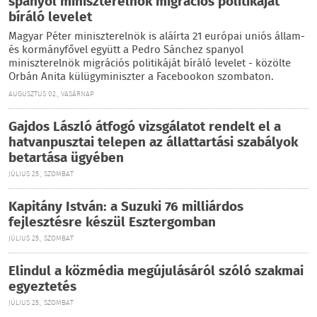
spanyol miniszterelnök migrációs politikáját
bíráló levelet
Magyar Péter miniszterelnök is aláírta 21 európai uniós állam-
és kormányfővel együtt a Pedro Sánchez spanyol
miniszterelnök migrációs politikáját bíráló levelet - közölte
Orbán Anita külügyminiszter a Facebookon szombaton.
AUGUSZTUS 02., VASÁRNAP
Gajdos László átfogó vizsgálatot rendelt el a
hatvanpusztai telepen az állattartási szabályok
betartása ügyében
JÚLIUS 25., SZOMBAT
Kapitány István: a Suzuki 76 milliárdos
fejlesztésre készül Esztergomban
JÚLIUS 25., SZOMBAT
Elindul a közmédia megújulásáról szóló szakmai
egyeztetés
JÚLIUS 25., SZOMBAT