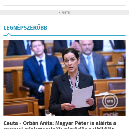
HIRDETÉS
LEGNÉPSZERŰBB
Ceuta - Orbán Anita: Magyar Péter is aláírta a