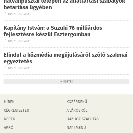
hatvanpusztai telepen az állattartási szabályok
betartása ügyében
JÚLIUS 25., SZOMBAT
Kapitány István: a Suzuki 76 milliárdos
fejlesztésre készül Esztergomban
JÚLIUS 25., SZOMBAT
Elindul a közmédia megújulásáról szóló szakmai
egyeztetés
JÚLIUS 25., SZOMBAT
HIRDETÉS
HÍREK
KÖZÉRDEKŰ
CÉGREGISZTER
A VÁROSRÓL
KÉPEK
HÁZHOZ SZÁLLÍTÁS
APRÓ
NAPI MENÜ