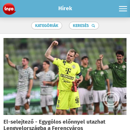
Hírek
KATEGÓRIÁK
KERESÉS
El-selejtező - Egygólos előnnyel utazhat
Lengyelországba a Ferencváros