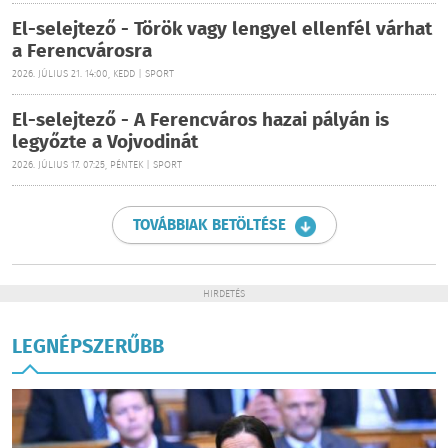
El-selejtező - Török vagy lengyel ellenfél várhat
a Ferencvárosra
2026. JÚLIUS 21. 14:00, KEDD | SPORT
El-selejtező - A Ferencváros hazai pályán is
legyőzte a Vojvodinát
2026. JÚLIUS 17. 07:25, PÉNTEK | SPORT
TOVÁBBIAK BETÖLTÉSE
HIRDETÉS
LEGNÉPSZERŰBB