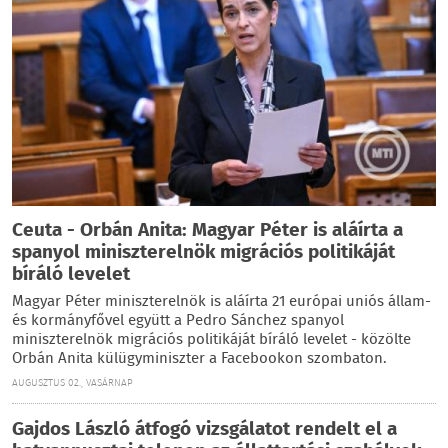
Ceuta - Orbán Anita: Magyar Péter is aláírta a
spanyol miniszterelnök migrációs politikáját
bíráló levelet
Magyar Péter miniszterelnök is aláírta 21 európai uniós állam-
és kormányfővel együtt a Pedro Sánchez spanyol
miniszterelnök migrációs politikáját bíráló levelet - közölte
Orbán Anita külügyminiszter a Facebookon szombaton.
AUGUSZTUS 02., VASÁRNAP
Gajdos László átfogó vizsgálatot rendelt el a