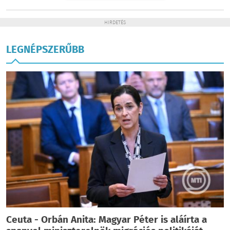
HIRDETÉS
LEGNÉPSZERŰBB
Ceuta - Orbán Anita: Magyar Péter is aláírta a