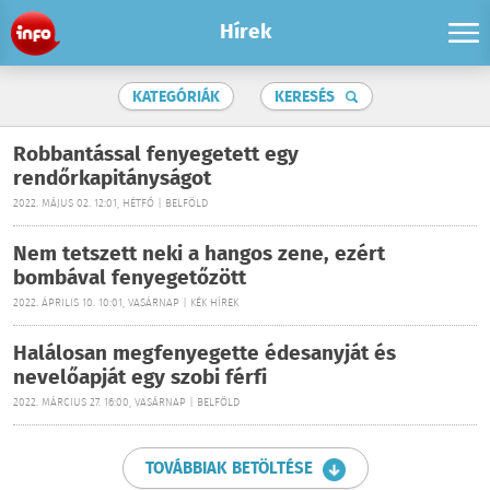
Hírek
KATEGÓRIÁK
KERESÉS
Robbantással fenyegetett egy
rendőrkapitányságot
2022. MÁJUS 02. 12:01, HÉTFŐ | BELFÖLD
Nem tetszett neki a hangos zene, ezért
bombával fenyegetőzött
2022. ÁPRILIS 10. 10:01, VASÁRNAP | KÉK HÍREK
Halálosan megfenyegette édesanyját és
nevelőapját egy szobi férfi
2022. MÁRCIUS 27. 16:00, VASÁRNAP | BELFÖLD
TOVÁBBIAK BETÖLTÉSE