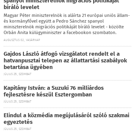
spanyol miniszterelnök migrációs politikáját
bíráló levelet
Magyar Péter miniszterelnök is aláírta 21 európai uniós állam-
és kormányfővel együtt a Pedro Sánchez spanyol
miniszterelnök migrációs politikáját bíráló levelet - közölte
Orbán Anita külügyminiszter a Facebookon szombaton.
AUGUSZTUS 02., VASÁRNAP
Gajdos László átfogó vizsgálatot rendelt el a
hatvanpusztai telepen az állattartási szabályok
betartása ügyében
JÚLIUS 25., SZOMBAT
Kapitány István: a Suzuki 76 milliárdos
fejlesztésre készül Esztergomban
JÚLIUS 25., SZOMBAT
Elindul a közmédia megújulásáról szóló szakmai
egyeztetés
JÚLIUS 25., SZOMBAT