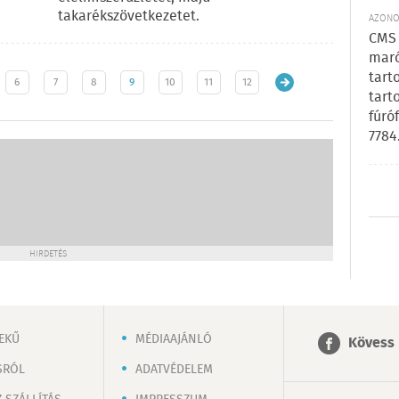
takarékszövetkezetet.
AZONOS
CMS 
maró
tart
6
7
8
9
10
11
12
tart
fúró
7784
HIRDETÉS
EKŰ
MÉDIAAJÁNLÓ
Kövess 
SRÓL
ADATVÉDELEM