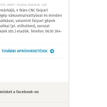
ÍTÓ: 452097 | FELADVA: 2026.08.06, 13:28
márkájú, 4 fejes CNC faipari
gép vákuumszivattyúval és minden
ozékával, valamint faipari gépek
ozékai (pl. előtolómű, sorozat
fejek stb.) eladók. Telefon: 0630 364-
.
TOVÁBBI APRÓHIRDETÉSEK
minket a facebook-on