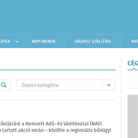
KÉPEK
NAPI MENÜK
HÁZHOZ SZÁLLÍTÁS
NY
CÉG
tőeljárást a Nemzeti Adó- és Vámhivatal (NAV)
tartott akció során – közölte a regionális bűnügyi