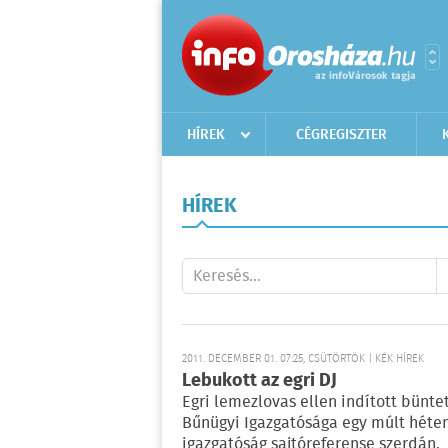
HÍREK
CÉGREGISZTER
HÍREK
2011. DECEMBER 01. 07:25, CSÜTÖRTÖK | KÉK HÍREK
Lebukott az egri DJ
Egri lemezlovas ellen indított bünte
Bűnügyi Igazgatósága egy múlt héten 
igazgatóság sajtóreferense szerdán.