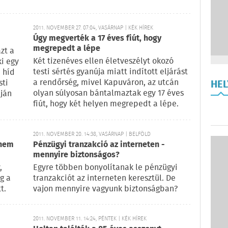
2011. NOVEMBER 27. 07:04, VASÁRNAP | KÉK HÍREK
Úgy megverték a 17 éves fiút, hogy
megrepedt a lépe
zt a
Két tizenéves ellen életveszélyt okozó
ki egy
testi sértés gyanúja miatt indított eljárást
 híd
a rendőrség, mivel Kapuváron, az utcán
sti
HE
olyan súlyosan bántalmaztak egy 17 éves
ján
fiút, hogy két helyen megrepedt a lépe.
2011. NOVEMBER 20. 14:38, VASÁRNAP | BELFÖLD
anem
Pénzügyi tranzakció az interneten -
mennyire biztonságos?
,
Egyre többen bonyolítanak le pénzügyi
g a
tranzakciót az interneten keresztül. De
t.
vajon mennyire vagyunk biztonságban?
2011. NOVEMBER 11. 14:24, PÉNTEK | KÉK HÍREK