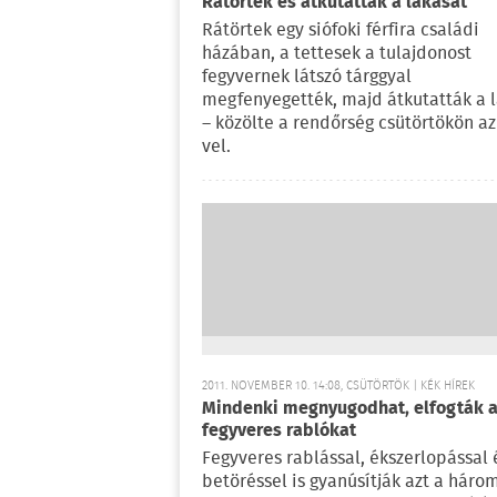
Rátörtek és átkutatták a lakását
Rátörtek egy siófoki férfira családi
házában, a tettesek a tulajdonost
fegyvernek látszó tárggyal
megfenyegették, majd átkutatták a l
– közölte a rendőrség csütörtökön az
vel.
2011. NOVEMBER 10. 14:08, CSÜTÖRTÖK | KÉK HÍREK
Mindenki megnyugodhat, elfogták 
fegyveres rablókat
Fegyveres rablással, ékszerlopással 
betöréssel is gyanúsítják azt a háro