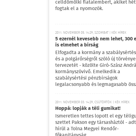
celldömölki fiatalembert, akiket hét
fogtak el a nyomozók.
2011. NOVEMBER 05. 14:29, SZOMBAT | KÉK HÍREK
5 ezernél kevesebb nem lehet, 300 e
is elmehet a bírság
Elfogadta a kormány a szabálysértés
és a polgárőrségről szóló új törvénye
tervezetét - közölte Giró-Szász Andr
kormányszóvivő. Emelkedik a
szabálysértési pénzbírságok
legalacsonyabb és legmagasabb öss
2011. NOVEMBER 03. 14:29, CSÜTÖRTÖK | KÉK HÍREK
Hoppá: lopják a téli gumikat!
Ismeretlen tettes lopott el egy télig
szettet Pakson egy társasháztól - ad
hírül a Tolna Megyei Rendőr-
főkapitányság.