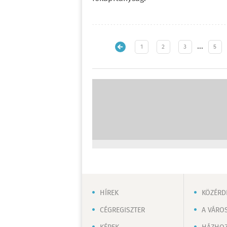
…
1
2
3
5
HÍREK
KÖZÉRD
CÉGREGISZTER
A VÁRO