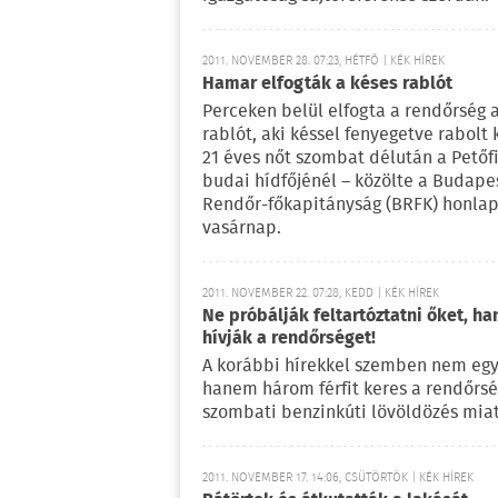
2011. NOVEMBER 28. 07:23, HÉTFŐ | KÉK HÍREK
Hamar elfogták a késes rablót
Perceken belül elfogta a rendőrség a
rablót, aki késsel fenyegetve rabolt 
21 éves nőt szombat délután a Petőfi
budai hídfőjénél – közölte a Budape
Rendőr-főkapitányság (BRFK) honlap
vasárnap.
2011. NOVEMBER 22. 07:28, KEDD | KÉK HÍREK
Ne próbálják feltartóztatni őket, h
hívják a rendőrséget!
A korábbi hírekkel szemben nem egy
hanem három férfit keres a rendőrsé
szombati benzinkúti lövöldözés miat
2011. NOVEMBER 17. 14:06, CSÜTÖRTÖK | KÉK HÍREK