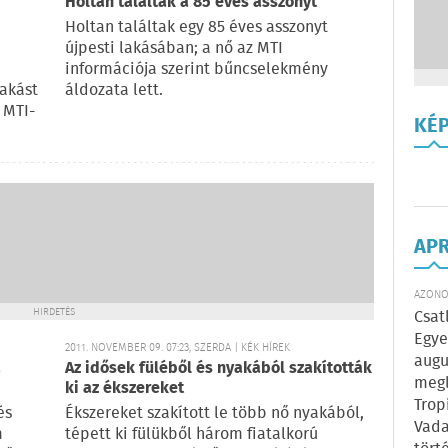
Holtan találták a 85 éves asszonyt
Holtan találtak egy 85 éves asszonyt
újpesti lakásában; a nő az MTI
információja szerint bűncselekmény
akást
áldozata lett.
 MTI-
KÉ
AP
AZONOS
HIRDETÉS
Csat
Egye
2011. NOVEMBER 09. 07:23, SZERDA | KÉK HÍREK
augu
a
Az idősek füléből és nyakából szakították
megl
ki az ékszereket
Trop
és
Ékszereket szakított le több nő nyakából,
Vada
m
tépett ki fülükből három fiatalkorú