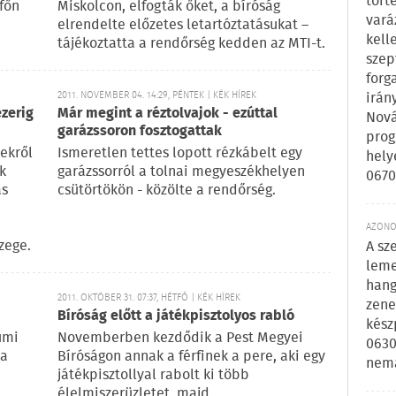
tört
főn
Miskolcon, elfogták őket, a bíróság
vará
elrendelte előzetes letartóztatásukat –
kell
tájékoztatta a rendőrség kedden az MTI-t.
szep
forg
2011. NOVEMBER 04. 14:29, PÉNTEK | KÉK HÍREK
irán
zerig
Már megint a réztolvajok - ezúttal
Nová
garázssoron fosztogattak
prog
ekről
Ismeretlen tettes lopott rézkábelt egy
hely
k
garázssorról a tolnai megyeszékhelyen
0670
ás
csütörtökön - közölte a rendőrség.
AZONOS
zege.
A sz
leme
hang
2011. OKTÓBER 31. 07:37, HÉTFŐ | KÉK HÍREK
zene
Bíróság előtt a játékpisztolyos rabló
kész
umi
Novemberben kezdődik a Pest Megyei
0630
ta
Bíróságon annak a férfinek a pere, aki egy
nem
játékpisztollyal rabolt ki több
élelmiszerüzletet, majd