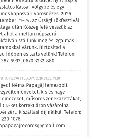
énelem és kultúra úticél nyílt nap a
zslatos Kassai-völgybe és egy
emes kaposvári városnézés. 2026.
tember 21–24. az Őrségi Tökfesztivál
ataga után Kőszeg felé vesszük az
yt ahol a méltán népszerű
kfalván szállunk meg és izgalmas
ramokkal várunk. Biztosítsd a
ed időben és tarts velünk! Telefon:
 387-6993, 0670 3232-880.
ÍTÓ: 452096 | FELADVA: 2026.08.06, 13:28
egedi Néma Papagáj lemezbolt
zgyűjteményeket, kis és nagy
lemezeket, műsoros zenekazettákat,
i CD-ket korrekt áron vásárolna
pénzért. Kiszállási díj nélkül. Telefon:
 230-1076.
apapagajrecords@gmail.com