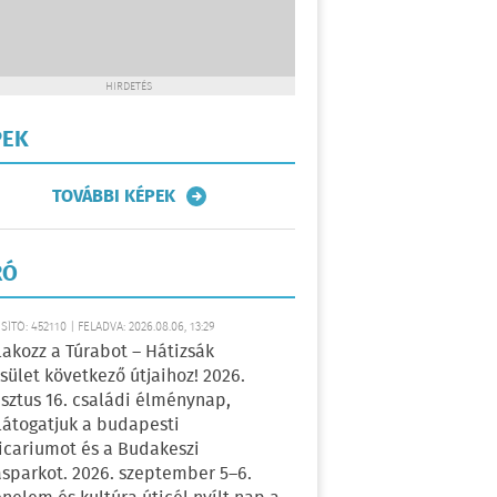
HIRDETÉS
PEK
TOVÁBBI KÉPEK
RÓ
ÍTÓ: 452110 | FELADVA: 2026.08.06, 13:29
lakozz a Túrabot – Hátizsák
sület következő útjaihoz! 2026.
sztus 16. családi élménynap,
átogatjuk a budapesti
icariumot és a Budakeszi
sparkot. 2026. szeptember 5–6.