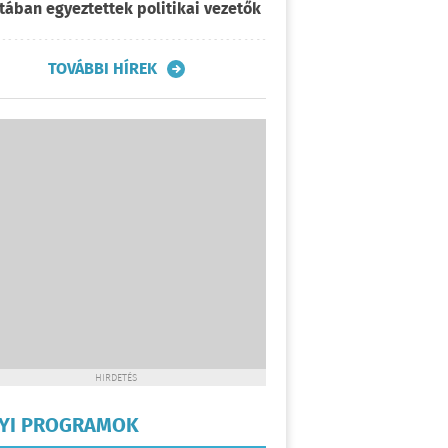
tában egyeztettek politikai vezetők
TOVÁBBI HÍREK
HIRDETÉS
LYI PROGRAMOK