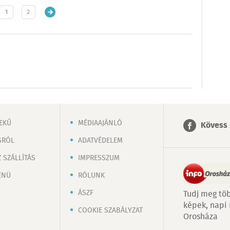
1
2
EKŰ
MÉDIAAJÁNLÓ
Kövess 
SRÓL
ADATVÉDELEM
 SZÁLLÍTÁS
IMPRESSZUM
ENÜ
RÓLUNK
ÁSZF
Tudj meg töb
képek, napi
COOKIE SZABÁLYZAT
Orosháza