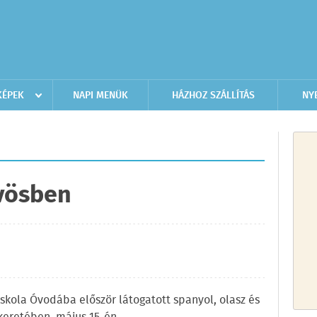
KÉPEK
NAPI MENÜK
HÁZHOZ SZÁLLÍTÁS
NY
vösben
 Iskola Óvodába először látogatott spanyol, olasz és