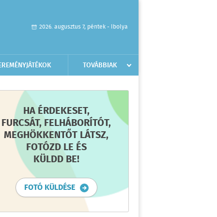
2026. augusztus 7, péntek - Ibolya
EREMÉNYJÁTÉKOK
TOVÁBBIAK
HA ÉRDEKESET,
FURCSÁT, FELHÁBORÍTÓT,
MEGHÖKKENTŐT LÁTSZ,
FOTÓZD LE ÉS
KÜLDD BE!
FOTÓ KÜLDÉSE