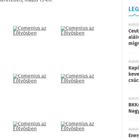
keretében, május 15-én.
LEG
AUGUSZ
Ceut
aláí
migr
AUGUSZ
Kapi
keve
csúc
AUGUSZ
BKK:
Nagy
AUGUSZ
Ener