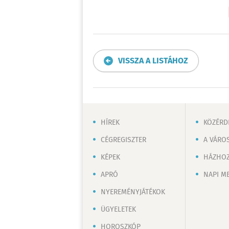
VISSZA A LISTÁHOZ
HÍREK
KÖZÉRD
CÉGREGISZTER
A VÁRO
KÉPEK
HÁZHOZ
APRÓ
NAPI M
NYEREMÉNYJÁTÉKOK
ÜGYELETEK
HOROSZKÓP