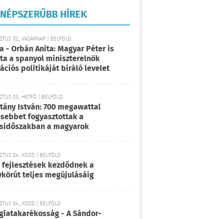
NÉPSZERŰBB HÍREK
TUS 02., VASÁRNAP | BELFÖLD
a - Orbán Anita: Magyar Péter is
rta a spanyol miniszterelnök
ációs politikáját bíráló levelet
TUS 03., HÉTFŐ | BELFÖLD
tány István: 700 megawattal
sebbet fogyasztottak a
sidőszakban a magyarok
TUS 04., KEDD | BELFÖLD
 fejlesztések kezdődnek a
körút teljes megújulásáig
TUS 04., KEDD | BELFÖLD
giatakarékosság - A Sándor-