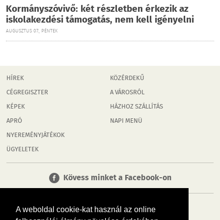
Kormányszóvivő: két részletben érkezik az
iskolakezdési támogatás, nem kell igényelni
AUGUSZTUS 07., PÉNTEK
HÍREK
KÖZÉRDEKŰ
CÉGREGISZTER
A VÁROSRÓL
KÉPEK
HÁZHOZ SZÁLLÍTÁS
APRÓ
NAPI MENÜ
NYEREMÉNYJÁTÉKOK
ÜGYELETEK
Kövess minket a Facebook-on
A weboldal cookie-kat használ az online