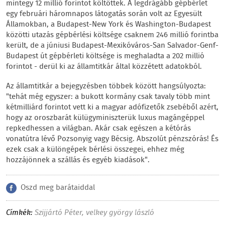
mintegy 12 millió forintot költöttek. A legdrágább gépbérlet
egy februári háromnapos látogatás során volt az Egyesült
Államokban, a Budapest-New York és Washington-Budapest
közötti utazás gépbérlési költsége csaknem 246 millió forintba
került, de a júniusi Budapest-Mexikóváros-San Salvador-Genf-
Budapest út gépbérleti költsége is meghaladta a 202 millió
forintot - derül ki az államtitkár által közzétett adatokból.
Az államtitkár a bejegyzésben többek között hangsúlyozta:
"tehát még egyszer: a bukott kormány csak tavaly több mint
kétmilliárd forintot vett ki a magyar adófizetők zsebéből azért,
hogy az oroszbarát külügyminiszterük luxus magángéppel
repkedhessen a világban. Akár csak egészen a kétórás
vonatútra lévő Pozsonyig vagy Bécsig. Abszolút pénzszórás! És
ezek csak a különgépek bérlési összegei, ehhez még
hozzájönnek a szállás és egyéb kiadások".
Oszd meg barátaiddal
Címkék:
Szijjártó Péter
,
velkey györgy lászló