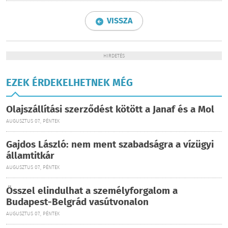
VISSZA
HIRDETÉS
EZEK ÉRDEKELHETNEK MÉG
Olajszállítási szerződést kötött a Janaf és a Mol
AUGUSZTUS 07., PÉNTEK
Gajdos László: nem ment szabadságra a vízügyi
államtitkár
AUGUSZTUS 07., PÉNTEK
Ősszel elindulhat a személyforgalom a
Budapest-Belgrád vasútvonalon
AUGUSZTUS 07., PÉNTEK