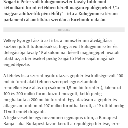
Szijjártó Péter volt külügyminiszter tavaly több mint
kétmilliárd forint értékben bérelt magánrepülőgépeket \"a
magyar adófizetők pénzéből\" - írta a Külügyminisztérium
parlamenti államtitkára szerdán a Facebook-oldalán.
HIRDETÉS
Velkey György László azt írta, a minisztérium átvilágítása
közben jutott tudomásukra, hogy a volt külügyminiszter és
delegációja tavaly 19 alkalommal bérelt magángépet hivatali
utakhoz, a bérléseket pedig Szijjártó Péter saját magának
engedélyezte.
A tételes lista szerint nyolc utazás gépbérlési költsége volt 100
millió forint alatt (ebben szerepel egy isztambuli
rendelkezésre állás díj csaknem 1,5 millió forintért), kilenc út
100 és 200 millió forint között mozgott, kettő pedig
meghaladta a 200 millió forintot. Egy utazáson a gépbérlés
átlagosan több mint 107 millió forintba került, a 19 útból pedig
11 volt ennél drágább.
A legkevesebbe egy novemberi egynapos úton, a Budapest-
Banja Luka-Budapest távon került a repülőgép bérlése, erre