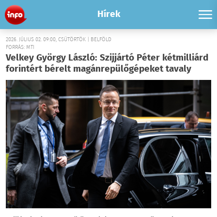
Hírek
2026. JÚLIUS 02. 09:00, CSÜTÖRTÖK | BELFÖLD
FORRÁS: MTI
Velkey György László: Szijjártó Péter kétmilliárd
forintért bérelt magánrepülőgépeket tavaly