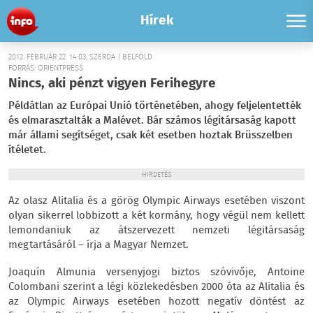
Hírek
2012. FEBRUÁR 22. 14:03, SZERDA | BELFÖLD
FORRÁS: ORIENTPRESS
Nincs, aki pénzt vigyen Ferihegyre
Példátlan az Európai Unió történetében, ahogy feljelentették
és elmarasztalták a Malévet. Bár számos légitársaság kapott
már állami segítséget, csak két esetben hoztak Brüsszelben
ítéletet.
HIRDETÉS
Az olasz Alitalia és a görög Olympic Airways esetében viszont
olyan sikerrel lobbizott a két kormány, hogy végül nem kellett
lemondaniuk az átszervezett nemzeti légitársaság
megtartásáról – írja a Magyar Nemzet.
Joaquín Almunia versenyjogi biztos szóvivője, Antoine
Colombani szerint a légi közlekedésben 2000 óta az Alitalia és
az Olympic Airways esetében hozott negatív döntést az