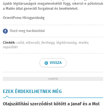
újabb légitársaságok megjelenésétől függ, sikerül-e pótolniuk
a Malév által generált forgalmat és bevételeket.
OrientPress Hírügynökség
Oszd meg barátaiddal
Címkék:
csőd
,
elbocsát
,
ferihegy
,
légitársaság
,
malév
,
repülőtér
VISSZA
HIRDETÉS
EZEK ÉRDEKELHETNEK MÉG
Olajszállítási szerződést kötött a Janaf és a Mol