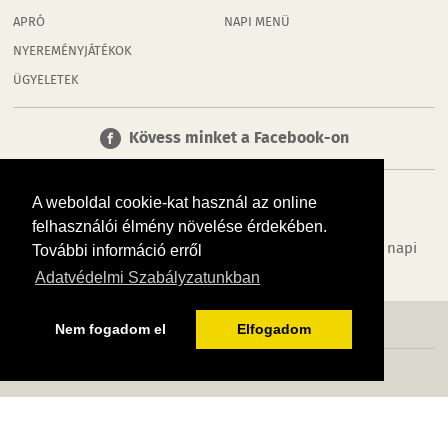
APRÓ
NAPI MENÜ
NYEREMÉNYJÁTÉKOK
ÜGYELETEK
Kövess minket a Facebook-on
A weboldal cookie-kat használ az online
felhasználói élmény növelése érdekében.
Tudj meg többet városodról! Hírek, programok, képek, napi
További információ erről
menü, cégek…. és minden, ami Orosháza
Adatvédelmi Szabályzatunkban
MÉDIAAJÁNLÓ
ADATVÉDELEM
IMPRESSZUM
RÓLUNK
ÁSZF
Nem fogadom el
Elfogadom
Copyright InfoVárosok. Minden jog fenntartva. | Web design & arculat by
Voov