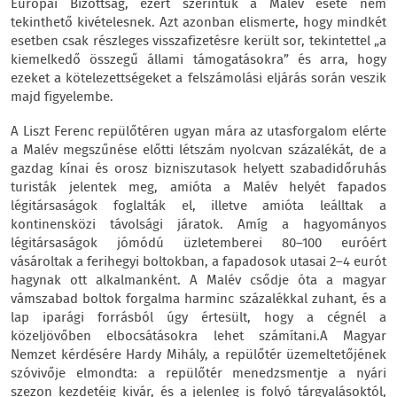
Európai Bizottság, ezért szerintük a Malév esete nem
tekinthető kivételesnek. Azt azonban elismerte, hogy mindkét
esetben csak részleges visszafizetésre került sor, tekintettel „a
kiemelkedő összegű állami támogatásokra” és arra, hogy
ezeket a kötelezettségeket a felszámolási eljárás során veszik
majd figyelembe.
A Liszt Ferenc repülőtéren ugyan mára az utasforgalom elérte
a Malév megszűnése előtti létszám nyolcvan százalékát, de a
gazdag kínai és orosz bizniszutasok helyett szabadidőruhás
turisták jelentek meg, amióta a Malév helyét fapados
légitársaságok foglalták el, illetve amióta leálltak a
kontinensközi távolsági járatok. Amíg a hagyományos
légitársaságok jómódú üzletemberei 80–100 euróért
vásároltak a ferihegyi boltokban, a fapadosok utasai 2–4 eurót
hagynak ott alkalmanként. A Malév csődje óta a magyar
vámszabad boltok forgalma harminc százalékkal zuhant, és a
lap iparági forrásból úgy értesült, hogy a cégnél a
közeljövőben elbocsátásokra lehet számítani.A Magyar
Nemzet kérdésére Hardy Mihály, a repülőtér üzemeltetőjének
szóvivője elmondta: a repülőtér menedzsmentje a nyári
szezon kezdetéig kivár, és a jelenleg is folyó tárgyalásoktól,