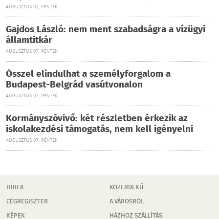
AUGUSZTUS 07., PÉNTEK
Gajdos László: nem ment szabadságra a vízügyi
államtitkár
AUGUSZTUS 07., PÉNTEK
Ősszel elindulhat a személyforgalom a
Budapest-Belgrád vasútvonalon
AUGUSZTUS 07., PÉNTEK
Kormányszóvivő: két részletben érkezik az
iskolakezdési támogatás, nem kell igényelni
AUGUSZTUS 07., PÉNTEK
HÍREK
KÖZÉRDEKŰ
CÉGREGISZTER
A VÁROSRÓL
KÉPEK
HÁZHOZ SZÁLLÍTÁS