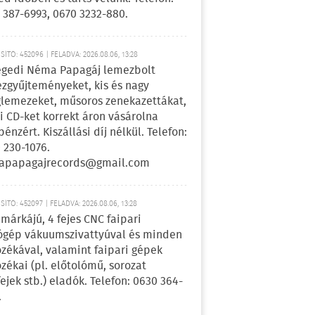
 387-6993, 0670 3232-880.
ÍTÓ: 452096 | FELADVA: 2026.08.06, 13:28
egedi Néma Papagáj lemezbolt
zgyűjteményeket, kis és nagy
lemezeket, műsoros zenekazettákat,
i CD-ket korrekt áron vásárolna
pénzért. Kiszállási díj nélkül. Telefon:
 230-1076.
apapagajrecords@gmail.com
ÍTÓ: 452097 | FELADVA: 2026.08.06, 13:28
márkájú, 4 fejes CNC faipari
gép vákuumszivattyúval és minden
ozékával, valamint faipari gépek
ozékai (pl. előtolómű, sorozat
fejek stb.) eladók. Telefon: 0630 364-
.