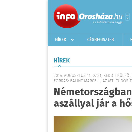
HÍREK
CÉGREGISZTER
HÍREK
2015. AUGUSZTUS 11. 07:31, KEDD | KÜLFÖ
FORRÁS: BÁLINT MARCELL, AZ MTI TUDÓSÍTÓ
Németországban 
aszállyal jár a h