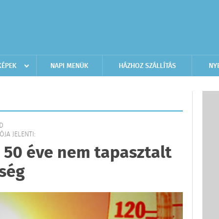
KÉPEK
NAPI MENÜK
HÁZHOZ SZÁLLÍTÁS
NY
LD
JA JELENTI:
50 éve nem tapasztalt
őség