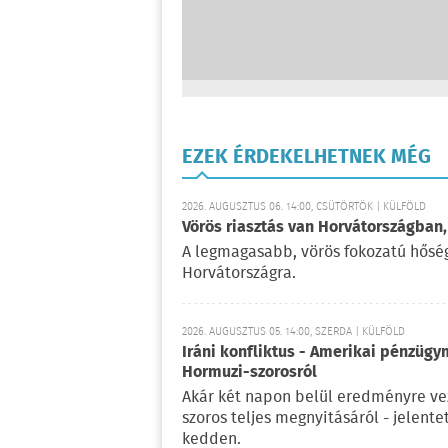
EZEK ÉRDEKELHETNEK MÉG
2026. AUGUSZTUS 06. 14:00, CSÜTÖRTÖK | KÜLFÖLD
Vörös riasztás van Horvátországban,
A legmagasabb, vörös fokozatú hőségr
Horvátországra.
2026. AUGUSZTUS 05. 14:00, SZERDA | KÜLFÖLD
Iráni konfliktus - Amerikai pénzügy
Hormuzi-szorosról
Akár két napon belül eredményre vez
szoros teljes megnyitásáról - jelent
kedden.