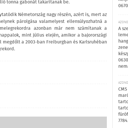
llió tonna gabonát takarítanak be.
0670
ytatódik Németország nagy részén, azért is, mert az
melynek párolgása valamelyest ellensúlyozhatná a
AZONOS
 melegrekordra azonban már nem számítanak a
A sz
leme
nappalok, mint július elején, amikor a bajorországi
hang
kal megdőlt a 2003-ban Freiburgban és Karlsruhéban
zene
grekord.
kész
0630
nem
AZONOS
CMS 
maró
tart
tart
fúró
7784