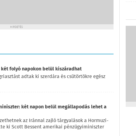
HIRDETÉS
 két folyó napokon belül kiszáradhat
iasztást adtak ki szerdára és csütörtökre egész
miniszter: két napon belül megállapodás lehet a
ethetnek az Iránnal zajló tárgyalások a Hormuzi-
ette ki Scott Bessent amerikai pénzügyiminiszter