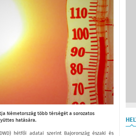
jtja Németország több térségét a sorozatos
HE
yüttes hatására.
DWD) hétfői adatai szerint Bajorország északi és