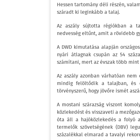
Hessen tartomány déli részén, vala
száradt ki leginkább a talaj.
Az aszály sújtotta régiókban a t
nedvesség eltűnt, amit a rövidebb 
A DWD kimutatása alapján országos
nyári átlagnak csupán az 54 száza
számítani, mert az évszak több mint
Az aszály azonban várhatóan nem o
mindig felöltődik a talajban, és
törvényszerű, hogy jövőre ismét aszá
A mostani szárazság viszont komoly
közlekedést és visszaveti a mezőga
óta áll a hajóközlekedés a folyó 
termelők szövetségének (DBV) leg
százalékkal elmarad a tavalyi rekor