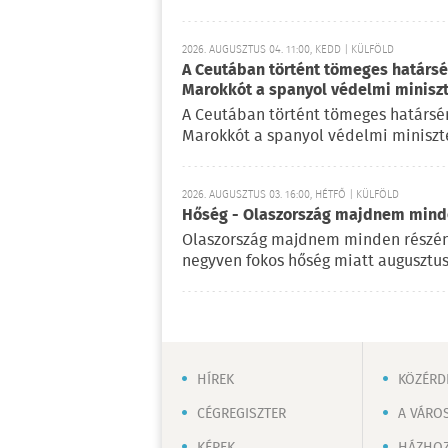
2026. AUGUSZTUS 04. 11:00, KEDD | KÜLFÖLD
A Ceutában történt tömeges határsért
Marokkót a spanyol védelmi minisz
A Ceutában történt tömeges határsérté
Marokkót a spanyol védelmi miniszte
2026. AUGUSZTUS 03. 16:00, HÉTFŐ | KÜLFÖLD
Hőség - Olaszország majdnem mind
Olaszország majdnem minden részén
negyven fokos hőség miatt augusztus
HÍREK
KÖZÉRD
CÉGREGISZTER
A VÁRO