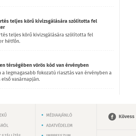
és teljes körű kivizsgálására szólította fel
ter
s teljes körű kivizsgálására szólította fel
r hétfőn.
en térségében vörös kód van érvényben
 a legmagasabb fokozatú riasztás van érvényben a
 első vasárnapján.
EKŰ
MÉDIAAJÁNLÓ
Kövess 
SRÓL
ADATVÉDELEM