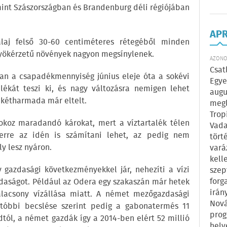
mint Szászországban és Brandenburg déli régiójában
AP
alaj felső 30-60 centiméteres rétegéből minden
gyökérzetű növények nagyon megsínylenek.
AZONOS
Csat
an a csapadékmennyiség június eleje óta a sokévi
Egye
lékát teszi ki, és nagy változásra nemigen lehet
augu
 kétharmada már eltelt.
megl
Trop
koz maradandó károkat, mert a víztartalék télen
Vada
 erre az idén is számítani lehet, az pedig nem
tört
ly lesz nyáron.
vará
kell
 gazdasági következményekkel jár, nehezíti a vízi
szep
forg
zdaságot. Például az Odera egy szakaszán már hetek
irán
alacsony vízállása miatt. A német mezőgazdasági
Nová
utóbbi becslése szerint pedig a gabonatermés 11
prog
dtól, a német gazdák így a 2014-ben elért 52 millió
hely