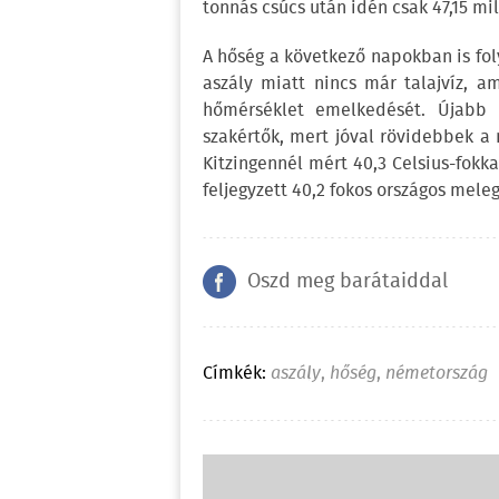
tonnás csúcs után idén csak 47,15 mi
A hőség a következő napokban is fol
aszály miatt nincs már talajvíz, a
hőmérséklet emelkedését. Újabb
szakértők, mert jóval rövidebbek a 
Kitzingennél mért 40,3 Celsius-fok
feljegyzett 40,2 fokos országos mele
Oszd meg barátaiddal
Címkék:
aszály
,
hőség
,
németország