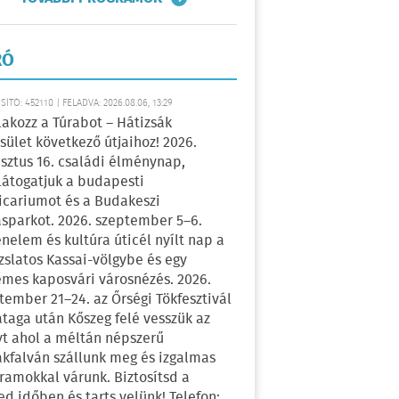
RÓ
ÍTÓ: 452110 | FELADVA: 2026.08.06, 13:29
lakozz a Túrabot – Hátizsák
sület következő útjaihoz! 2026.
sztus 16. családi élménynap,
átogatjuk a budapesti
icariumot és a Budakeszi
sparkot. 2026. szeptember 5–6.
énelem és kultúra úticél nyílt nap a
zslatos Kassai-völgybe és egy
emes kaposvári városnézés. 2026.
tember 21–24. az Őrségi Tökfesztivál
ataga után Kőszeg felé vesszük az
yt ahol a méltán népszerű
kfalván szállunk meg és izgalmas
ramokkal várunk. Biztosítsd a
ed időben és tarts velünk! Telefon: