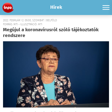
Hírek
2022. FEBRUÁR 12. 05:00, SZOMBAT | BELFÖLD
FORRÁS: MTI - ILLUSZTRÁCIÓ: MTI
Megújul a koronavírusról szóló tájékoztatók
rendszere