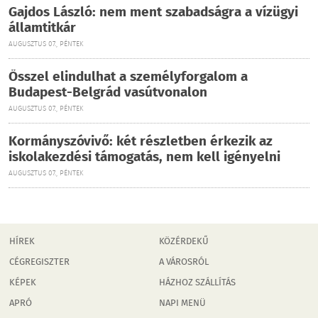
Gajdos László: nem ment szabadságra a vízügyi
államtitkár
AUGUSZTUS 07., PÉNTEK
Ősszel elindulhat a személyforgalom a
Budapest-Belgrád vasútvonalon
AUGUSZTUS 07., PÉNTEK
Kormányszóvivő: két részletben érkezik az
iskolakezdési támogatás, nem kell igényelni
AUGUSZTUS 07., PÉNTEK
HÍREK
KÖZÉRDEKŰ
CÉGREGISZTER
A VÁROSRÓL
KÉPEK
HÁZHOZ SZÁLLÍTÁS
APRÓ
NAPI MENÜ