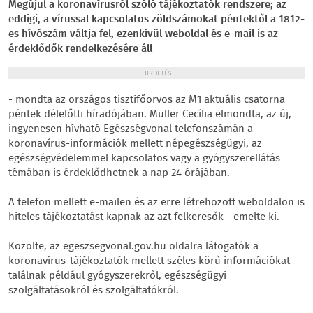
Megújul a koronavírusról szóló tájékoztatók rendszere; az
eddigi, a vírussal kapcsolatos zöldszámokat péntektől a 1812-
es hívószám váltja fel, ezenkívül weboldal és e-mail is az
érdeklődők rendelkezésére áll
HIRDETÉS
- mondta az országos tisztifőorvos az M1 aktuális csatorna
péntek délelőtti híradójában. Müller Cecília elmondta, az új,
ingyenesen hívható Egészségvonal telefonszámán a
koronavírus-információk mellett népegészségügyi, az
egészségvédelemmel kapcsolatos vagy a gyógyszerellátás
témában is érdeklődhetnek a nap 24 órájában.
A telefon mellett e-mailen és az erre létrehozott weboldalon is
hiteles tájékoztatást kapnak az azt felkeresők - emelte ki.
Közölte, az egeszsegvonal.gov.hu oldalra látogatók a
koronavírus-tájékoztatók mellett széles körű információkat
találnak például gyógyszerekről, egészségügyi
szolgáltatásokról és szolgáltatókról.