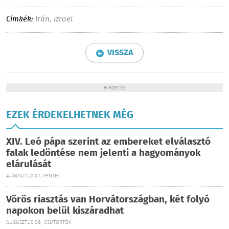
Címkék:
Irán
,
izrael
VISSZA
HIRDETÉS
EZEK ÉRDEKELHETNEK MÉG
XIV. Leó pápa szerint az embereket elválasztó
falak ledöntése nem jelenti a hagyományok
elárulását
AUGUSZTUS 07., PÉNTEK
Vörös riasztás van Horvátországban, két folyó
napokon belül kiszáradhat
AUGUSZTUS 06., CSÜTÖRTÖK