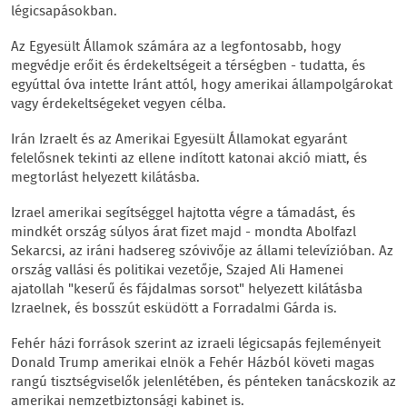
légicsapásokban.
Az Egyesült Államok számára az a legfontosabb, hogy
megvédje erőit és érdekeltségeit a térségben - tudatta, és
egyúttal óva intette Iránt attól, hogy amerikai állampolgárokat
vagy érdekeltségeket vegyen célba.
Irán Izraelt és az Amerikai Egyesült Államokat egyaránt
felelősnek tekinti az ellene indított katonai akció miatt, és
megtorlást helyezett kilátásba.
Izrael amerikai segítséggel hajtotta végre a támadást, és
mindkét ország súlyos árat fizet majd - mondta Abolfazl
Sekarcsi, az iráni hadsereg szóvivője az állami televízióban. Az
ország vallási és politikai vezetője, Szajed Ali Hamenei
ajatollah "keserű és fájdalmas sorsot" helyezett kilátásba
Izraelnek, és bosszút esküdött a Forradalmi Gárda is.
Fehér házi források szerint az izraeli légicsapás fejleményeit
Donald Trump amerikai elnök a Fehér Házból követi magas
rangú tisztségviselők jelenlétében, és pénteken tanácskozik az
amerikai nemzetbiztonsági kabinet is.