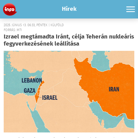
Hírek
2025. JÚNIUS 13. 06:33, PÉNTEK | KÜLFÖLD
FORRÁS: MTI
Izrael megtámadta Iránt, célja Teherán nukleáris
fegyverkezésének leállítása