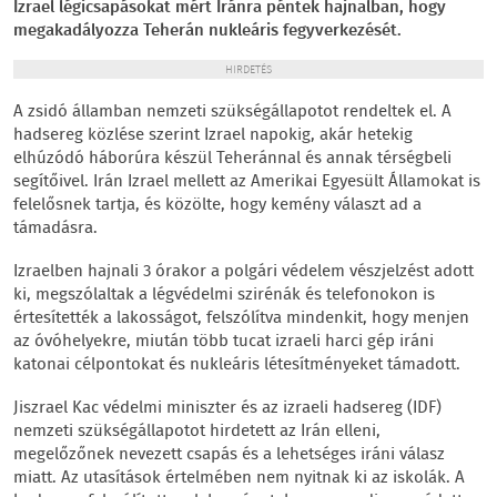
Izrael légicsapásokat mért Iránra péntek hajnalban, hogy
megakadályozza Teherán nukleáris fegyverkezését.
HIRDETÉS
A zsidó államban nemzeti szükségállapotot rendeltek el. A
hadsereg közlése szerint Izrael napokig, akár hetekig
elhúzódó háborúra készül Teheránnal és annak térségbeli
segítőivel. Irán Izrael mellett az Amerikai Egyesült Államokat is
felelősnek tartja, és közölte, hogy kemény választ ad a
támadásra.
Izraelben hajnali 3 órakor a polgári védelem vészjelzést adott
ki, megszólaltak a légvédelmi szirénák és telefonokon is
értesítették a lakosságot, felszólítva mindenkit, hogy menjen
az óvóhelyekre, miután több tucat izraeli harci gép iráni
katonai célpontokat és nukleáris létesítményeket támadott.
Jiszrael Kac védelmi miniszter és az izraeli hadsereg (IDF)
nemzeti szükségállapotot hirdetett az Irán elleni,
megelőzőnek nevezett csapás és a lehetséges iráni válasz
miatt. Az utasítások értelmében nem nyitnak ki az iskolák. A