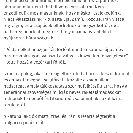
"Támadásba lendültünk, mert elértünk ahhoz a ponthoz,
ahonnan már nem lehetett volna visszatérni. Nem
engedhetjük meg magunknak, hogy máskor cselekedjünk.
Nincs választásunk!"- tudatta Éjal Zamír. Közölte: Irán vissza
fog vágni, és a csapások eltérhetnek a megszokottól, de a
hadsereg mindent megtesz, hogy maximális védelmet
nyújtson a hátországnak.
"Példa nélküli mozgósítás történt minden katonai ágban és
parancsnokságon, válaszul a valós és közvetlen fenyegetésre"
- tette hozzá a vezérkari főnök.
Izrael napokig, akár hetekig elhúzódó háborúra készül Iránnal
és annak térségbeli segítőivel - közölte a zsidó állam
hadserege, amely tájékoztatása szerint felkészült arra, hogy a
Teheránnal szövetséges milíciák heves rakétatámadásokat
indítanak Jemenből és Libanonból, valamint akciókat Szíria
területéről.
A katonai akciók miatt Izrael és Irán is lezárta légterét a
polgári repülők elől.