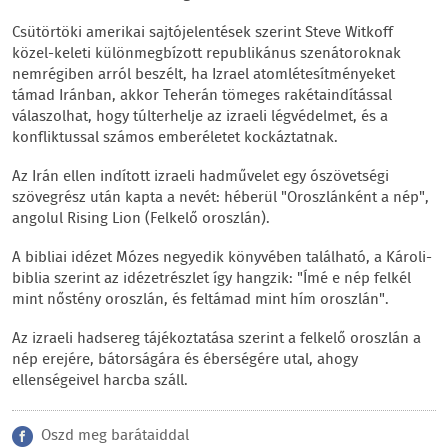
Csütörtöki amerikai sajtójelentések szerint Steve Witkoff
közel-keleti különmegbízott republikánus szenátoroknak
nemrégiben arról beszélt, ha Izrael atomlétesítményeket
támad Iránban, akkor Teherán tömeges rakétaindítással
válaszolhat, hogy túlterhelje az izraeli légvédelmet, és a
konfliktussal számos emberéletet kockáztatnak.
Az Irán ellen indított izraeli hadművelet egy ószövetségi
szövegrész után kapta a nevét: héberül "Oroszlánként a nép",
angolul Rising Lion (Felkelő oroszlán).
A bibliai idézet Mózes negyedik könyvében található, a Károli-
biblia szerint az idézetrészlet így hangzik: "Ímé e nép felkél
mint nőstény oroszlán, és feltámad mint hím oroszlán".
Az izraeli hadsereg tájékoztatása szerint a felkelő oroszlán a
nép erejére, bátorságára és éberségére utal, ahogy
ellenségeivel harcba száll.
Oszd meg barátaiddal