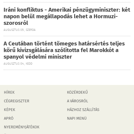
Iráni konfliktus - Amerikai pénzügyminiszter: két
napon belül megállapodás lehet a Hormuzi-
szorosról
AUGUSZTUS 05., SZERDA
A Ceutában történt tömeges határsértés teljes
körű kivizsgálására szólította fel Marokkót a
spanyol védelmi miniszter
AUGUSZTUS 04., KEDD
HÍREK
KÖZÉRDEKŰ
CÉGREGISZTER
A VÁROSRÓL
KÉPEK
HÁZHOZ SZÁLLÍTÁS
APRÓ
NAPI MENÜ
NYEREMÉNYJÁTÉKOK