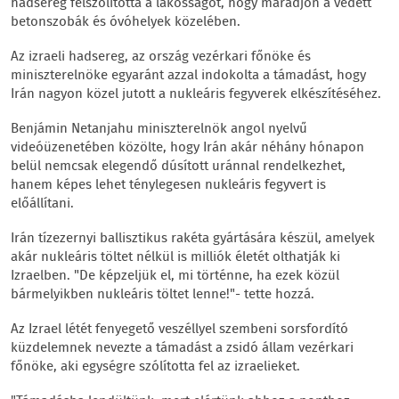
hadsereg felszólította a lakosságot, hogy maradjon a védett
betonszobák és óvóhelyek közelében.
Az izraeli hadsereg, az ország vezérkari főnöke és
miniszterelnöke egyaránt azzal indokolta a támadást, hogy
Irán nagyon közel jutott a nukleáris fegyverek elkészítéséhez.
Benjámin Netanjahu miniszterelnök angol nyelvű
videóüzenetében közölte, hogy Irán akár néhány hónapon
belül nemcsak elegendő dúsított uránnal rendelkezhet,
hanem képes lehet ténylegesen nukleáris fegyvert is
előállítani.
Irán tízezernyi ballisztikus rakéta gyártására készül, amelyek
akár nukleáris töltet nélkül is milliók életét olthatják ki
Izraelben. "De képzeljük el, mi történne, ha ezek közül
bármelyikben nukleáris töltet lenne!"- tette hozzá.
Az Izrael létét fenyegető veszéllyel szembeni sorsfordító
küzdelemnek nevezte a támadást a zsidó állam vezérkari
főnöke, aki egységre szólította fel az izraelieket.