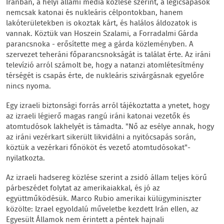
Iránban, a helyi állami média közlése szerint, a légicsapások
nemcsak katonai és nukleáris célpontokban, hanem
lakóterületekben is okoztak kárt, és halálos áldozatok is
vannak. Köztük van Hoszein Szalami, a Forradalmi Gárda
parancsnoka - erősítette meg a gárda közleményben. A
szervezet teheráni főparancsnokságát is találat érte. Az iráni
televízió arról számolt be, hogy a natanzi atomlétesítmény
térségét is csapás érte, de nukleáris szivárgásnak egyelőre
nincs nyoma.
Egy izraeli biztonsági forrás arról tájékoztatta a ynetet, hogy
az izraeli légierő magas rangú iráni katonai vezetők és
atomtudósok lakhelyét is támadta. "Nő az esélye annak, hogy
az iráni vezérkart sikerült likvidálni a nyitócsapás során,
köztük a vezérkari főnököt és vezető atomtudósokat"-
nyilatkozta.
Az izraeli hadsereg közlése szerint a zsidó állam teljes körű
párbeszédet folytat az amerikaiakkal, és jó az
együttműködésük. Marco Rubio amerikai külügyminiszter
közölte: Izrael egyoldalú műveletbe kezdett Irán ellen, az
Egyesült Államok nem érintett a péntek hajnali