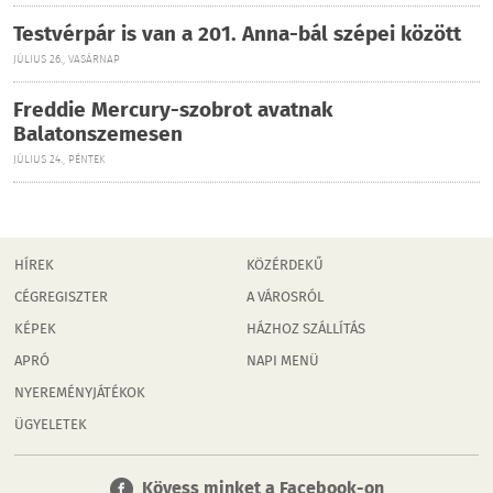
Testvérpár is van a 201. Anna-bál szépei között
JÚLIUS 26., VASÁRNAP
Freddie Mercury-szobrot avatnak
Balatonszemesen
JÚLIUS 24., PÉNTEK
HÍREK
KÖZÉRDEKŰ
CÉGREGISZTER
A VÁROSRÓL
KÉPEK
HÁZHOZ SZÁLLÍTÁS
APRÓ
NAPI MENÜ
NYEREMÉNYJÁTÉKOK
ÜGYELETEK
Kövess minket a Facebook-on