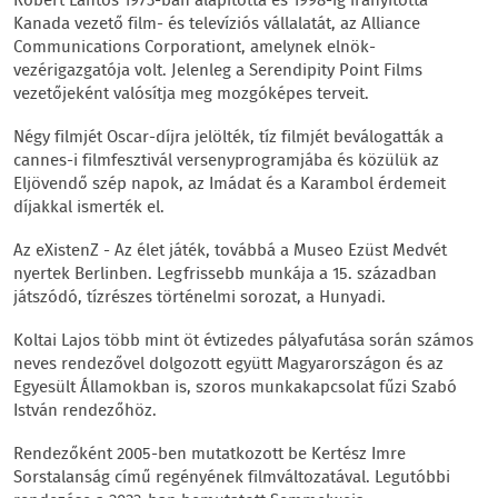
Robert Lantos 1973-ban alapította és 1998-ig irányította
Kanada vezető film- és televíziós vállalatát, az Alliance
Communications Corporationt, amelynek elnök-
vezérigazgatója volt. Jelenleg a Serendipity Point Films
vezetőjeként valósítja meg mozgóképes terveit.
Négy filmjét Oscar-díjra jelölték, tíz filmjét beválogatták a
cannes-i filmfesztivál versenyprogramjába és közülük az
Eljövendő szép napok, az Imádat és a Karambol érdemeit
díjakkal ismerték el.
Az eXistenZ - Az élet játék, továbbá a Museo Ezüst Medvét
nyertek Berlinben. Legfrissebb munkája a 15. században
játszódó, tízrészes történelmi sorozat, a Hunyadi.
Koltai Lajos több mint öt évtizedes pályafutása során számos
neves rendezővel dolgozott együtt Magyarországon és az
Egyesült Államokban is, szoros munkakapcsolat fűzi Szabó
István rendezőhöz.
Rendezőként 2005-ben mutatkozott be Kertész Imre
Sorstalanság című regényének filmváltozatával. Legutóbbi