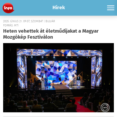
Hírek
2025. JÚNIUS 21. 09:07, SZOMBAT | BULVÁR
FORRÁS: MTI
Heten vehettek át életműdíjakat a Magyar
Mozgókép Fesztiválon