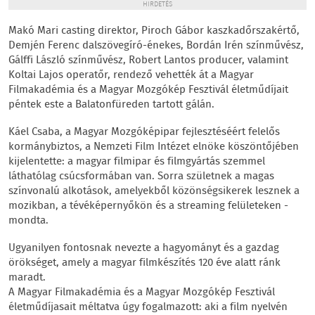
HIRDETÉS
Makó Mari casting direktor, Piroch Gábor kaszkadőrszakértő,
Demjén Ferenc dalszövegíró-énekes, Bordán Irén színművész,
Gálffi László színművész, Robert Lantos producer, valamint
Koltai Lajos operatőr, rendező vehették át a Magyar
Filmakadémia és a Magyar Mozgókép Fesztivál életműdíjait
péntek este a Balatonfüreden tartott gálán.
Káel Csaba, a Magyar Mozgóképipar fejlesztéséért felelős
kormánybiztos, a Nemzeti Film Intézet elnöke köszöntőjében
kijelentette: a magyar filmipar és filmgyártás szemmel
láthatólag csúcsformában van. Sorra születnek a magas
színvonalú alkotások, amelyekből közönségsikerek lesznek a
mozikban, a tévéképernyőkön és a streaming felületeken -
mondta.
Ugyanilyen fontosnak nevezte a hagyományt és a gazdag
örökséget, amely a magyar filmkészítés 120 éve alatt ránk
maradt.
A Magyar Filmakadémia és a Magyar Mozgókép Fesztivál
életműdíjasait méltatva úgy fogalmazott: aki a film nyelvén