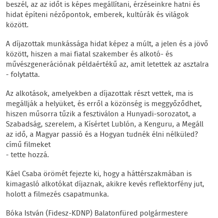
beszél, az az időt is képes megállítani, érzéseinkre hatni és
hidat építeni nézőpontok, emberek, kultúrák és világok
között.
A díjazottak munkássága hidat képez a múlt, a jelen és a jövő
között, hiszen a mai fiatal szakember és alkotó- és
művészgenerációnak példaértékű az, amit letettek az asztalra
- folytatta.
Az alkotások, amelyekben a díjazottak részt vettek, ma is
megállják a helyüket, és erről a közönség is meggyőződhet,
hiszen műsorra tűzik a fesztiválon a Hunyadi-sorozatot, a
Szabadság, szerelem, a Kísértet Lublón, a Kenguru, a Megáll
az idő, a Magyar passió és a Hogyan tudnék élni nélküled?
című filmeket
- tette hozzá.
Káel Csaba örömét fejezte ki, hogy a háttérszakmában is
kimagasló alkotókat díjaznak, akikre kevés reflektorfény jut,
holott a filmezés csapatmunka.
Bóka István (Fidesz-KDNP) Balatonfüred polgármestere