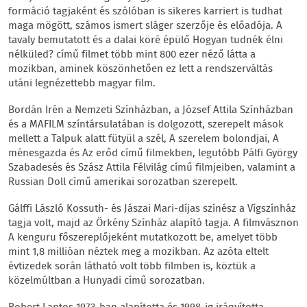
formáció tagjaként és szólóban is sikeres karriert is tudhat
maga mögött, számos ismert sláger szerzője és előadója. A
tavaly bemutatott és a dalai köré épülő Hogyan tudnék élni
nélküled? című filmet több mint 800 ezer néző látta a
mozikban, aminek köszönhetően ez lett a rendszerváltás
utáni legnézettebb magyar film.
Bordán Irén a Nemzeti Színházban, a József Attila Színházban
és a MAFILM színtársulatában is dolgozott, szerepelt mások
mellett a Talpuk alatt fütyül a szél, A szerelem bolondjai, A
ménesgazda és Az erőd című filmekben, legutóbb Pálfi György
Szabadesés és Szász Attila Félvilág című filmjeiben, valamint a
Russian Doll című amerikai sorozatban szerepelt.
Gálffi László Kossuth- és Jászai Mari-díjas színész a Vígszínház
tagja volt, majd az Örkény Színház alapító tagja. A filmvásznon
A kenguru főszereplőjeként mutatkozott be, amelyet több
mint 1,8 millióan néztek meg a mozikban. Az azóta eltelt
évtizedek során látható volt több filmben is, köztük a
közelmúltban a Hunyadi című sorozatban.