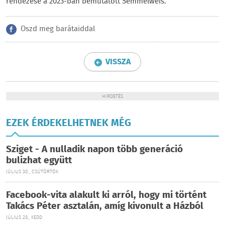
rendezése a 2023-ban bemutatott Semmelweis.
Oszd meg barátaiddal
VISSZA
HIRDETÉS
EZEK ÉRDEKELHETNEK MÉG
Sziget - A nulladik napon több generáció
bulizhat együtt
JÚLIUS 30., CSÜTÖRTÖK
Facebook-vita alakult ki arról, hogy mi történt
Takács Péter asztalán, amíg kivonult a Házból
JÚLIUS 28., KEDD