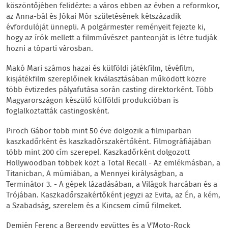
köszöntőjében felidézte: a város ebben az évben a reformkor,
az Anna-bál és Jókai Mór születésének kétszázadik
évfordulóját ünnepli. A polgármester reményeit fejezte ki,
hogy az írók mellett a filmművészet panteonját is létre tudják
hozni a tóparti városban.
Makó Mari számos hazai és külföldi játékfilm, tévéfilm,
kisjátékfilm szereplőinek kiválasztásában működött közre
több évtizedes pályafutása során casting direktorként. Több
Magyarországon készülő külföldi produkcióban is
foglalkoztatták castingosként.
Piroch Gábor több mint 50 éve dolgozik a filmiparban
kaszkadőrként és kaszkadőrszakértőként. Filmográfiájában
több mint 200 cím szerepel. Kaszkadőrként dolgozott
Hollywoodban többek közt a Total Recall - Az emlékmásban, a
Titanicban, A múmiában, a Mennyei királyságban, a
Terminátor 3. - A gépek lázadásában, a Világok harcában és a
Trójában. Kaszkadőrszakértőként jegyzi az Evita, az Én, a kém,
a Szabadság, szerelem és a Kincsem című filmeket.
Demjén Ferenc a Bergendy együttes és a V’Moto-Rock