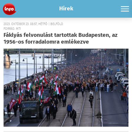
Hírek
2023. OKTÓBER 23. 08:57, HÉTFŐ | BELFÖLD
FORRÁS: MTI
Fáklyás felvonulást tartottak Budapesten, az
1956-os forradalomra emlékezve