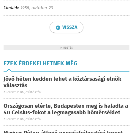
Címkék:
1956
,
október 23
VISSZA
HIRDETÉS
EZEK ÉRDEKELHETNEK MÉG
Jövő héten kedden lehet a köztársasági elnök
választás
AUGUSZTUS 06., CSÜTÖRTÖK
Országosan elérte, Budapesten meg is haladta a
40 Celsius-fokot a legmagasabb hőmérséklet
AUGUSZTUS 06., CSÜTÖRTÖK