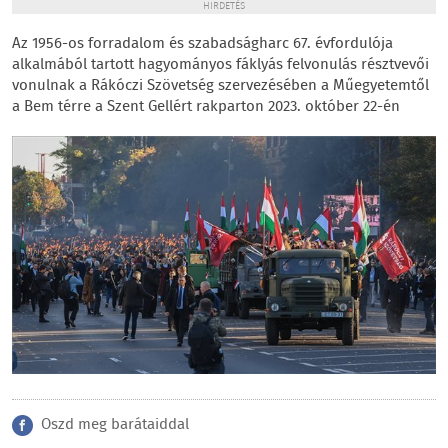
HIRDETÉS
Az 1956-os forradalom és szabadságharc 67. évfordulója
alkalmából tartott hagyományos fáklyás felvonulás résztvevői
vonulnak a Rákóczi Szövetség szervezésében a Műegyetemtől
a Bem térre a Szent Gellért rakparton 2023. október 22-én
Oszd meg barátaiddal