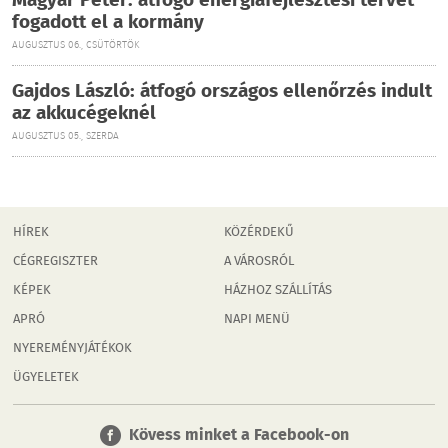
Magyar Péter: átfogó energiafejlesztési tervet
fogadott el a kormány
AUGUSZTUS 06., CSÜTÖRTÖK
Gajdos László: átfogó országos ellenőrzés indult
az akkucégeknél
AUGUSZTUS 05., SZERDA
HÍREK
KÖZÉRDEKŰ
CÉGREGISZTER
A VÁROSRÓL
KÉPEK
HÁZHOZ SZÁLLÍTÁS
APRÓ
NAPI MENÜ
NYEREMÉNYJÁTÉKOK
ÜGYELETEK
Kövess minket a Facebook-on