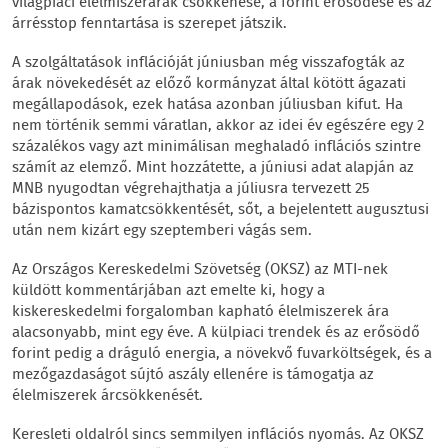
világpiaci élelmiszerárak csökkenése, a forint erősödése és az
árrésstop fenntartása is szerepet játszik.
A szolgáltatások inflációját júniusban még visszafogták az
árak növekedését az előző kormányzat által kötött ágazati
megállapodások, ezek hatása azonban júliusban kifut. Ha
nem történik semmi váratlan, akkor az idei év egészére egy 2
százalékos vagy azt minimálisan meghaladó inflációs szintre
számít az elemző. Mint hozzátette, a júniusi adat alapján az
MNB nyugodtan végrehajthatja a júliusra tervezett 25
bázispontos kamatcsökkentését, sőt, a bejelentett augusztusi
után nem kizárt egy szeptemberi vágás sem.
Az Országos Kereskedelmi Szövetség (OKSZ) az MTI-nek
küldött kommentárjában azt emelte ki, hogy a
kiskereskedelmi forgalomban kapható élelmiszerek ára
alacsonyabb, mint egy éve. A külpiaci trendek és az erősödő
forint pedig a dráguló energia, a növekvő fuvarköltségek, és a
mezőgazdaságot sújtó aszály ellenére is támogatja az
élelmiszerek árcsökkenését.
Keresleti oldalról sincs semmilyen inflációs nyomás. Az OKSZ