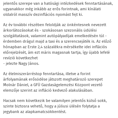
jelentős szerepe van a hatósági intézkedések fenntartásának,
ugyanakkor még inkább az erős forintnak, ami kínálati
oldalról masszív dezinflációs nyomást fejt ki.
Az év további részében feloldják az önkéntesnek nevezett
árkorlátozásokat és - szokásosan szezonális üdülési
szolgáltatások, valamint autópályadíjak emelkedésén túl -
érdemben drágul majd a taxi és a szerencsejáték is. Az előző
hónapban az Erste 2,4 százalékra mérsékelte idei inflációs
előrejelzését, ám ezt máris magasnak tartja, így újabb lefelé
revízió következhet
- jelezte Nagy János.
Az élelmiszerárréstop fenntartása, illetve a forint
árfolyamának erősödése játszott meghatározó szerepet
Molnár Dániel, a GFÜ Gazdaságelemzési Központ vezető
elemzője szerint az infláció kedvező alakulásában.
Hacsak nem következik be valamilyen jelentős külső sokk,
szinte biztosra vehető, hogy a júliusi ülésén folytatja a
jegybank az alapkamatcsökkentést.