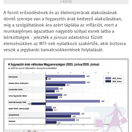
HIRDETÉS
A forint erősödésének és az élelmiszerárak alakulásának
döntő szerepe van a fogyasztói árak kedvező alakulásában,
míg a szolgáltatások ára azért táplálja az inflációt, mert a
munkaigényes ágazatban nagyobb súllyal esnek latba a
bérköltségek - jelezték a júniusi adatokhoz fűzött
elemzésükben az MTI-nek nyilatkozó szakértők, akik biztosra
veszik a jegybanki kamatcsökkentések folytatását.