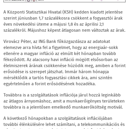
A Központi Statisztikai Hivatal (KSH) kedden kiadott jelentése
szerint júniusban 1,7 százalékosra csökkent a fogyasztói árak
éves növekedési üteme a májusi 1,8 és az áprilisi 2,1
százalékról. Májushoz képest átlagosan nem változtak az árak.
Virovácz Péter, az ING Bank főközgazdásza az adatokat
elemezve arra hívta fel a figyelmet, hogy az energiaár-sokk
ellenére a magyar infláció az elmúlt két hónapban tovább
fékeződött. Az alacsony havi infláció mögött elsősorban az
élelmiszerek árának csökkenése húzódik meg, amiben a forint
erősödése is szerepet játszhat. Immár három hónapja
mérséklődik a tartós fogyasztási cikkek ára, ami szintén
egyértelműen a forint erősödésének hozadéka.
Továbbra is a szolgáltatások inflációja járul hozzá leginkább
az átlagos árnyomáshoz, amit a munkaerőigényes területeken
továbbra is a jelentősen emelkedő munkaerőköltség motivál.
A következő hónapokban a szolgáltatások inflációjában
további élénkülésére lehet számítani, a telekommunikációs és