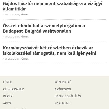
Gajdos László: nem ment szabadságra a vízügyi
államtitkár
AUGUSZTUS 07., PÉNTEK
Ősszel elindulhat a személyforgalom a
Budapest-Belgrád vasútvonalon
AUGUSZTUS 07., PÉNTEK
Kormányszóvivő: két részletben érkezik az
iskolakezdési támogatás, nem kell igényelni
AUGUSZTUS 07., PÉNTEK
HÍREK
KÖZÉRDEKŰ
CÉGREGISZTER
A VÁROSRÓL
KÉPEK
HÁZHOZ SZÁLLÍTÁS
APRÓ
NAPI MENÜ