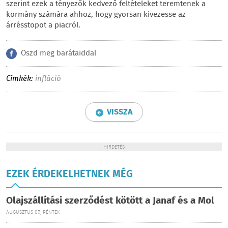
szerint ezek a tényezők kedvező feltételeket teremtenek a
kormány számára ahhoz, hogy gyorsan kivezesse az
árrésstopot a piacról.
Oszd meg barátaiddal
Címkék:
infláció
VISSZA
HIRDETÉS
EZEK ÉRDEKELHETNEK MÉG
Olajszállítási szerződést kötött a Janaf és a Mol
AUGUSZTUS 07., PÉNTEK