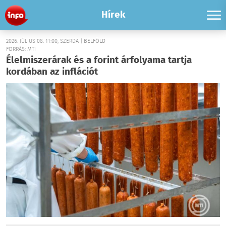
Hírek
2026. JÚLIUS 08. 11:00, SZERDA | BELFÖLD
FORRÁS: MTI
Élelmiszerárak és a forint árfolyama tartja
kordában az inflációt