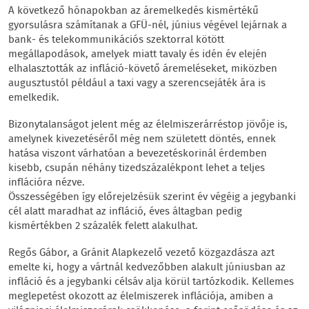
A következő hónapokban az áremelkedés kismértékű
gyorsulásra számítanak a GFÜ-nél, június végével lejárnak a
bank- és telekommunikációs szektorral kötött
megállapodások, amelyek miatt tavaly és idén év elején
elhalasztották az infláció-követő áremeléseket, miközben
augusztustól például a taxi vagy a szerencsejáték ára is
emelkedik.
Bizonytalanságot jelent még az élelmiszerárréstop jövője is,
amelynek kivezetéséről még nem született döntés, ennek
hatása viszont várhatóan a bevezetéskorinál érdemben
kisebb, csupán néhány tizedszázalékpont lehet a teljes
inflációra nézve.
Összességében így előrejelzésük szerint év végéig a jegybanki
cél alatt maradhat az infláció, éves áltagban pedig
kismértékben 2 százalék felett alakulhat.
Regős Gábor, a Gránit Alapkezelő vezető közgazdásza azt
emelte ki, hogy a vártnál kedvezőbben alakult júniusban az
infláció és a jegybanki célsáv alja körül tartózkodik. Kellemes
meglepetést okozott az élelmiszerek inflációja, amiben a