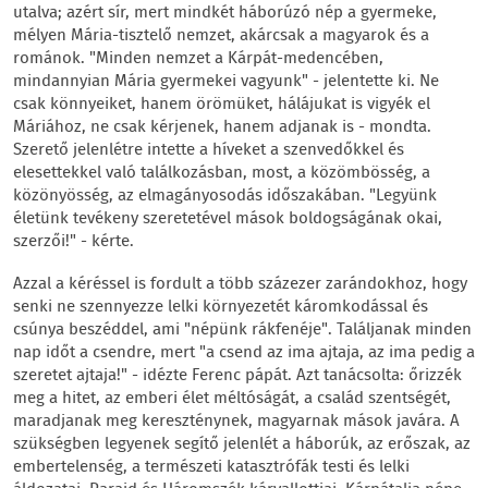
utalva; azért sír, mert mindkét háborúzó nép a gyermeke,
mélyen Mária-tisztelő nemzet, akárcsak a magyarok és a
románok. "Minden nemzet a Kárpát-medencében,
mindannyian Mária gyermekei vagyunk" - jelentette ki. Ne
csak könnyeiket, hanem örömüket, hálájukat is vigyék el
Máriához, ne csak kérjenek, hanem adjanak is - mondta.
Szerető jelenlétre intette a híveket a szenvedőkkel és
elesettekkel való találkozásban, most, a közömbösség, a
közönyösség, az elmagányosodás időszakában. "Legyünk
életünk tevékeny szeretetével mások boldogságának okai,
szerzői!" - kérte.
Azzal a kéréssel is fordult a több százezer zarándokhoz, hogy
senki ne szennyezze lelki környezetét káromkodással és
csúnya beszéddel, ami "népünk rákfenéje". Találjanak minden
nap időt a csendre, mert "a csend az ima ajtaja, az ima pedig a
szeretet ajtaja!" - idézte Ferenc pápát. Azt tanácsolta: őrizzék
meg a hitet, az emberi élet méltóságát, a család szentségét,
maradjanak meg kereszténynek, magyarnak mások javára. A
szükségben legyenek segítő jelenlét a háborúk, az erőszak, az
embertelenség, a természeti katasztrófák testi és lelki