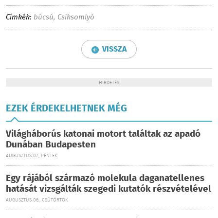
Címkék:
búcsú
,
Csiksomlyó
VISSZA
HIRDETÉS
EZEK ÉRDEKELHETNEK MÉG
Világháborús katonai motort találtak az apadó
Dunában Budapesten
AUGUSZTUS 07., PÉNTEK
Egy rájából származó molekula daganatellenes
hatását vizsgálták szegedi kutatók részvételével
AUGUSZTUS 06., CSÜTÖRTÖK