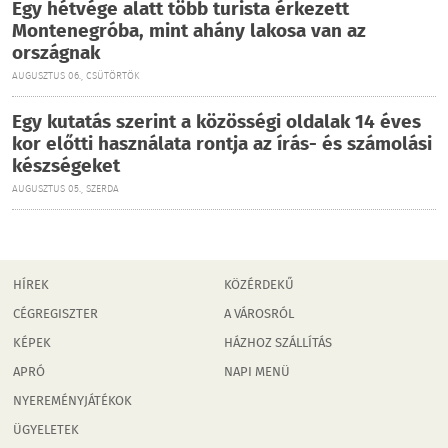
Egy hétvége alatt több turista érkezett
Montenegróba, mint ahány lakosa van az
országnak
AUGUSZTUS 06., CSÜTÖRTÖK
Egy kutatás szerint a közösségi oldalak 14 éves
kor előtti használata rontja az írás- és számolási
készségeket
AUGUSZTUS 05., SZERDA
HÍREK
KÖZÉRDEKŰ
CÉGREGISZTER
A VÁROSRÓL
KÉPEK
HÁZHOZ SZÁLLÍTÁS
APRÓ
NAPI MENÜ
NYEREMÉNYJÁTÉKOK
ÜGYELETEK