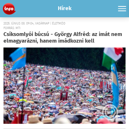
Hírek
2025. JÚNIUS 08. 09:04, VASÁRNAP | ÉLETMÓD
FORRÁS: MTI
Csíksomlyói búcsú - György Alfréd: az imát nem
elmagyarázni, hanem imádkozni kell