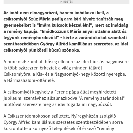
HIRDETÉS
Az imát nem elmagyarázni, hanem imádkozni kell, a
csíksomlyói Szűz Mária pedig arra kéri híveit: tanítsák meg
gyermekeiket is "imára kulcsolt kézzel élni", mert az imádság
a remény kapuja. "Imádkozzunk Mária anyai oltalma alatt és
legyünk reményhordozók!" - kérte a zarándokokat szombati
szentbeszédében György Alfréd kamilliánus szerzetes, az idei
csíksomlyói pünkösdi búcsú szónoka.
A pünkösdszombati hőség ellenére az idei búcsús nagymisére
is több százezren érkeztek a világ minden tájáról
Csíksomlyóra, a Kis- és a Nagysomlyó-hegy közötti nyeregbe,
a Hármashalom-oltár elé.
A csíksomlyói kegyhely a Ferenc pápa által meghirdetett
jubileumi szentévhez alkalmazkodva "A remény zarándokai"
mottóval szervezte meg az idei fogadalmi nagybúcsút.
A Csíkszentdomokoson született, Nyíregyházán szolgáló
György Alfréd kamilliánus szerzetes szentbeszédében sorra
köszöntötte a környező településekről érkező "remény