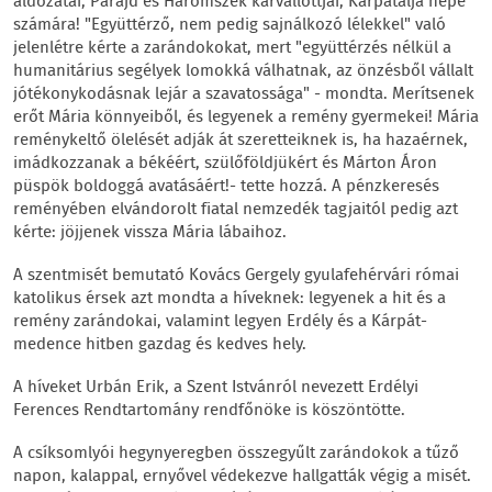
áldozatai, Parajd és Háromszék kárvallottjai, Kárpátalja népe
számára! "Együttérző, nem pedig sajnálkozó lélekkel" való
jelenlétre kérte a zarándokokat, mert "együttérzés nélkül a
humanitárius segélyek lomokká válhatnak, az önzésből vállalt
jótékonykodásnak lejár a szavatossága" - mondta. Merítsenek
erőt Mária könnyeiből, és legyenek a remény gyermekei! Mária
reménykeltő ölelését adják át szeretteiknek is, ha hazaérnek,
imádkozzanak a békéért, szülőföldjükért és Márton Áron
püspök boldoggá avatásáért!- tette hozzá. A pénzkeresés
reményében elvándorolt fiatal nemzedék tagjaitól pedig azt
kérte: jöjjenek vissza Mária lábaihoz.
A szentmisét bemutató Kovács Gergely gyulafehérvári római
katolikus érsek azt mondta a híveknek: legyenek a hit és a
remény zarándokai, valamint legyen Erdély és a Kárpát-
medence hitben gazdag és kedves hely.
A híveket Urbán Erik, a Szent Istvánról nevezett Erdélyi
Ferences Rendtartomány rendfőnöke is köszöntötte.
A csíksomlyói hegynyeregben összegyűlt zarándokok a tűző
napon, kalappal, ernyővel védekezve hallgatták végig a misét.