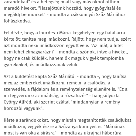
zarándokait" és a betegség miatt vagy más okból otthon
maradó híveket. "Hazajöttünk hozzád, hogy gyógyítsál és
megáldj bennünket" - mondta a csíksomlyói Szűz Máriához
fohászkodva.
Felidézte, hogy a lourdes-i Mária-kegyhelyen egy fiatal arra
kérte őt: tanítsa meg imádkozni. Rájött, hogy nem tudja, ezért
azt mondta neki: imádkozzon együtt vele. "Az imát, a hitet
nem lehet elmagyarázni" - mondta a szónok, intve a híveket,
hogy ne csak küldjék, hanem ők maguk vigyék templomba
gyerekeiket, és imádkozzanak velük.
Azt a küldetést kapta Szűz Máriától - mondta -, hogy tanítsa
meg az embereket imádkozni, remélni a csalódás, a
szenvedés, a fájdalom és a reménytelenség ellenére is. "Ez a
mi fegyverünk: az imádság, a rózsafüzér" - hangsúlyozta
György Alfréd, aki szerint ezáltal "mindannyian a remény
hordozói vagyunk".
Kérte a zarándokokat, hogy miután megtanították családjukat
imádkozni, vegyék észre a Szűzanya könnyeit is. "Máriának
most is van oka a sírásra" - mondta az ukrajnai háborúra