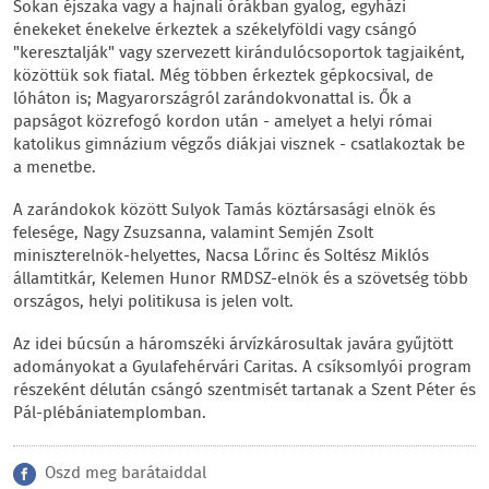
Sokan éjszaka vagy a hajnali órákban gyalog, egyházi
énekeket énekelve érkeztek a székelyföldi vagy csángó
"keresztalják" vagy szervezett kirándulócsoportok tagjaiként,
közöttük sok fiatal. Még többen érkeztek gépkocsival, de
lóháton is; Magyarországról zarándokvonattal is. Ők a
papságot közrefogó kordon után - amelyet a helyi római
katolikus gimnázium végzős diákjai visznek - csatlakoztak be
a menetbe.
A zarándokok között Sulyok Tamás köztársasági elnök és
felesége, Nagy Zsuzsanna, valamint Semjén Zsolt
miniszterelnök-helyettes, Nacsa Lőrinc és Soltész Miklós
államtitkár, Kelemen Hunor RMDSZ-elnök és a szövetség több
országos, helyi politikusa is jelen volt.
Az idei búcsún a háromszéki árvízkárosultak javára gyűjtött
adományokat a Gyulafehérvári Caritas. A csíksomlyói program
részeként délután csángó szentmisét tartanak a Szent Péter és
Pál-plébániatemplomban.
Oszd meg barátaiddal