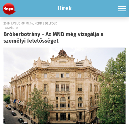
Hírek
2015. JÚNIUS 09. 07:14, KEDD | BELFÖLD
FORRÁS: MTI
Brókerbotrány - Az MNB még vizsgálja a
személyi felelősséget