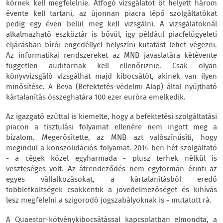
körnek kell megfelelnie. Átfogó vizsgálatot öt helyett három
évente kell tartani, az újonnan piacra lépő szolgáltatókat
pedig egy éven belül meg kell vizsgálni. A vizsgálatoknál
alkalmazható eszköztár is bővül, így például piacfelügyeleti
eljárásban bírói engedéllyel helyszíni kutatást lehet végezni.
Az informatikai rendszereket az MNB javaslatára kétévente
független auditornak kell ellenőriznie. Csak olyan
könyvvizsgáló vizsgálhat majd kibocsátót, akinek van ilyen
minősítése. A Beva (Befektetés-védelmi Alap) által nyújtható
kártalanítás összeghatára 100 ezer euróra emelkedik.
Az igazgató ezúttal is kiemelte, hogy a befektetési szolgáltatási
piacon a tisztulási folyamat ellenére nem ingott meg a
bizalom. Megerősítette, az MNB azt valószínűsíti, hogy
megindul a konszolidációs folyamat. 2014-ben hét szolgáltató
- a cégek közel egyharmada - plusz terhek nélkül is
veszteséges volt. Az átrendeződés nem egyformán érinti az
egyes vállalkozásokat, a kártalanításból eredő
többletköltségek csökkentik a jövedelmezőséget és kihívás
lesz megfelelni a szigorodó jogszabályoknak is - mutatott rá.
A Quaestor-kötvénykibocsátással kapcsolatban elmondta, a