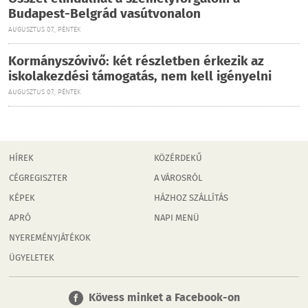
Budapest-Belgrád vasútvonalon
AUGUSZTUS 07., PÉNTEK
Kormányszóvivő: két részletben érkezik az
iskolakezdési támogatás, nem kell igényelni
AUGUSZTUS 07., PÉNTEK
HÍREK
KÖZÉRDEKŰ
CÉGREGISZTER
A VÁROSRÓL
KÉPEK
HÁZHOZ SZÁLLÍTÁS
APRÓ
NAPI MENÜ
NYEREMÉNYJÁTÉKOK
ÜGYELETEK
Kövess minket a Facebook-on