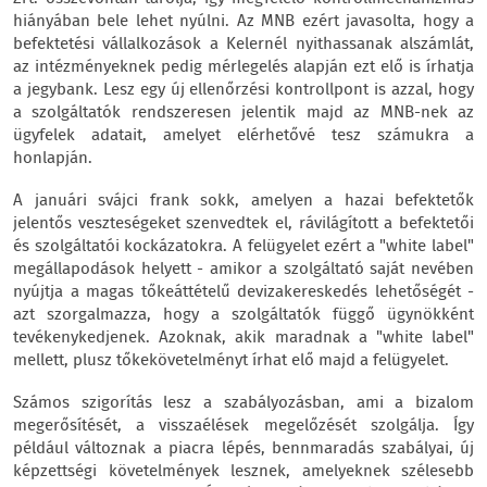
hiányában bele lehet nyúlni. Az MNB ezért javasolta, hogy a
befektetési vállalkozások a Kelernél nyithassanak alszámlát,
az intézményeknek pedig mérlegelés alapján ezt elő is írhatja
a jegybank. Lesz egy új ellenőrzési kontrollpont is azzal, hogy
a szolgáltatók rendszeresen jelentik majd az MNB-nek az
ügyfelek adatait, amelyet elérhetővé tesz számukra a
honlapján.
A januári svájci frank sokk, amelyen a hazai befektetők
jelentős veszteségeket szenvedtek el, rávilágított a befektetői
és szolgáltatói kockázatokra. A felügyelet ezért a "white label"
megállapodások helyett - amikor a szolgáltató saját nevében
nyújtja a magas tőkeáttételű devizakereskedés lehetőségét -
azt szorgalmazza, hogy a szolgáltatók függő ügynökként
tevékenykedjenek. Azoknak, akik maradnak a "white label"
mellett, plusz tőkekövetelményt írhat elő majd a felügyelet.
Számos szigorítás lesz a szabályozásban, ami a bizalom
megerősítését, a visszaélések megelőzését szolgálja. Így
például változnak a piacra lépés, bennmaradás szabályai, új
képzettségi követelmények lesznek, amelyeknek szélesebb