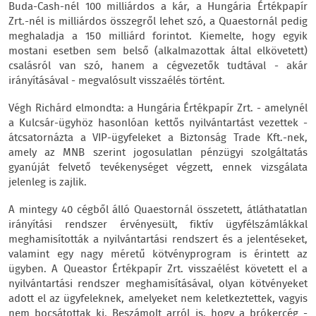
Buda-Cash-nél 100 milliárdos a kár, a Hungária Értékpapír
Zrt.-nél is milliárdos összegről lehet szó, a Quaestornál pedig
meghaladja a 150 milliárd forintot. Kiemelte, hogy egyik
mostani esetben sem belső (alkalmazottak által elkövetett)
csalásról van szó, hanem a cégvezetők tudtával - akár
irányításával - megvalósult visszaélés történt.
Végh Richárd elmondta: a Hungária Értékpapír Zrt. - amelynél
a Kulcsár-ügyhöz hasonlóan kettős nyilvántartást vezettek -
átcsatornázta a VIP-ügyfeleket a Biztonság Trade Kft.-nek,
amely az MNB szerint jogosulatlan pénzügyi szolgáltatás
gyanúját felvető tevékenységet végzett, ennek vizsgálata
jelenleg is zajlik.
A mintegy 40 cégből álló Quaestornál összetett, átláthatatlan
irányítási rendszer érvényesült, fiktív ügyfélszámlákkal
meghamisították a nyilvántartási rendszert és a jelentéseket,
valamint egy nagy méretű kötvényprogram is érintett az
ügyben. A Queastor Értékpapír Zrt. visszaélést követett el a
nyilvántartási rendszer meghamisításával, olyan kötvényeket
adott el az ügyfeleknek, amelyeket nem keletkeztettek, vagyis
nem bocsátottak ki. Beszámolt arról is, hogy a brókercég -