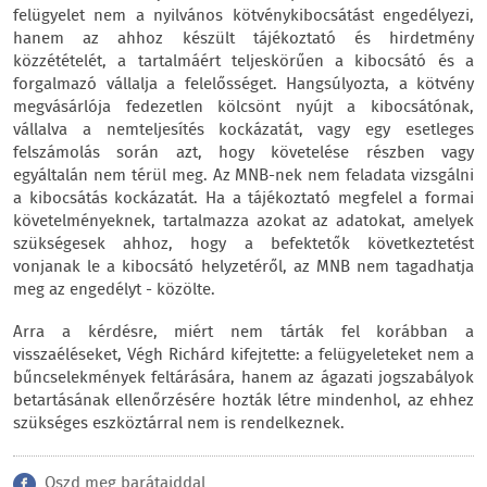
felügyelet nem a nyilvános kötvénykibocsátást engedélyezi,
hanem az ahhoz készült tájékoztató és hirdetmény
közzétételét, a tartalmáért teljeskörűen a kibocsátó és a
forgalmazó vállalja a felelősséget. Hangsúlyozta, a kötvény
megvásárlója fedezetlen kölcsönt nyújt a kibocsátónak,
vállalva a nemteljesítés kockázatát, vagy egy esetleges
felszámolás során azt, hogy követelése részben vagy
egyáltalán nem térül meg. Az MNB-nek nem feladata vizsgálni
a kibocsátás kockázatát. Ha a tájékoztató megfelel a formai
követelményeknek, tartalmazza azokat az adatokat, amelyek
szükségesek ahhoz, hogy a befektetők következtetést
vonjanak le a kibocsátó helyzetéről, az MNB nem tagadhatja
meg az engedélyt - közölte.
Arra a kérdésre, miért nem tárták fel korábban a
visszaéléseket, Végh Richárd kifejtette: a felügyeleteket nem a
bűncselekmények feltárására, hanem az ágazati jogszabályok
betartásának ellenőrzésére hozták létre mindenhol, az ehhez
szükséges eszköztárral nem is rendelkeznek.
Oszd meg barátaiddal