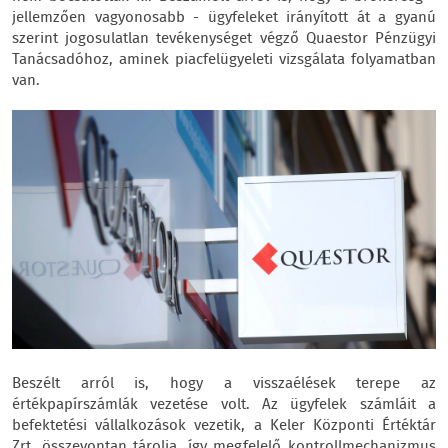
jellemzően vagyonosabb - ügyfeleket irányított át a gyanú
szerint jogosulatlan tevékenységet végző Quaestor Pénzügyi
Tanácsadóhoz, aminek piacfelügyeleti vizsgálata folyamatban
van.
Beszélt arról is, hogy a visszaélések terepe az
értékpapírszámlák vezetése volt. Az ügyfelek számláit a
befektetési vállalkozások vezetik, a Keler Központi Értéktár
Zrt. összevontan tárolja, így megfelelő kontrollmechanizmus