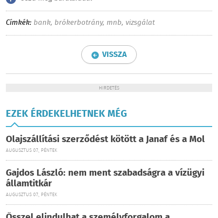
Címkék:
bank
,
brókerbotrány
,
mnb
,
vizsgálat
VISSZA
HIRDETÉS
EZEK ÉRDEKELHETNEK MÉG
Olajszállítási szerződést kötött a Janaf és a Mol
AUGUSZTUS 07., PÉNTEK
Gajdos László: nem ment szabadságra a vízügyi
államtitkár
AUGUSZTUS 07., PÉNTEK
Ősszel elindulhat a személyforgalom a