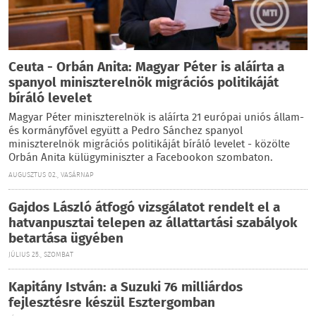
Ceuta - Orbán Anita: Magyar Péter is aláírta a
spanyol miniszterelnök migrációs politikáját
bíráló levelet
Magyar Péter miniszterelnök is aláírta 21 európai uniós állam-
és kormányfővel együtt a Pedro Sánchez spanyol
miniszterelnök migrációs politikáját bíráló levelet - közölte
Orbán Anita külügyminiszter a Facebookon szombaton.
AUGUSZTUS 02., VASÁRNAP
Gajdos László átfogó vizsgálatot rendelt el a
hatvanpusztai telepen az állattartási szabályok
betartása ügyében
JÚLIUS 25., SZOMBAT
Kapitány István: a Suzuki 76 milliárdos
fejlesztésre készül Esztergomban