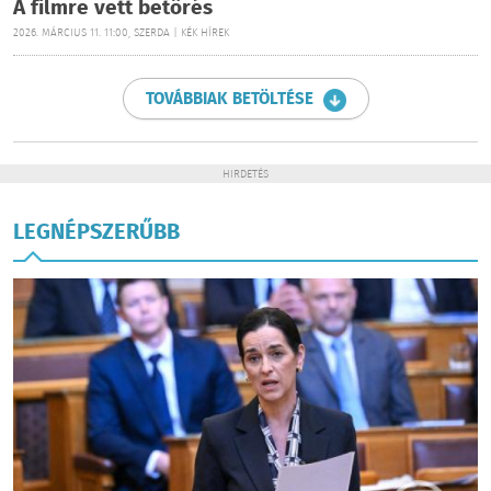
A filmre vett betörés
2026. MÁRCIUS 11. 11:00, SZERDA | KÉK HÍREK
TOVÁBBIAK BETÖLTÉSE
HIRDETÉS
LEGNÉPSZERŰBB