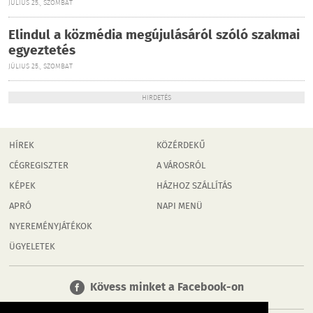
JÚLIUS 25., SZOMBAT
Elindul a közmédia megújulásáról szóló szakmai
egyeztetés
JÚLIUS 25., SZOMBAT
HIRDETÉS
HÍREK
KÖZÉRDEKŰ
CÉGREGISZTER
A VÁROSRÓL
KÉPEK
HÁZHOZ SZÁLLÍTÁS
APRÓ
NAPI MENÜ
NYEREMÉNYJÁTÉKOK
ÜGYELETEK
Kövess minket a Facebook-on