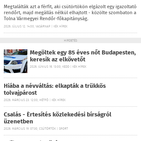
Megtalálták azt a férfit, aki csütörtökön elgázolt egy igazoltató
rendőrt, majd megállás nélkül elhajtott - közölte szombaton a
Tolna Vármegyei Rendőr-főkapitányság.
2026. JÚLIUS 12. 14:00, VASÁRNAP | KÉK HÍREK
HIRDETÉS
Megöltek egy 85 éves nőt Budapesten,
keresik az elkövetőt
2026. JÚNIUS 16. 13:00, KEDD | KÉK HÍREK
Hiába a névváltás: elkapták a trükkös
tolvajpárost
2026. MÁRCIUS 23. 12:00, HÉTFŐ | KÉK HÍREK
Csalás - Értesítés közlekedési bírságról
üzenetben
2026. MÁRCIUS 19. 07:30, CSÜTÖRTÖK | SPORT